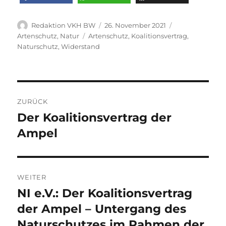
Autor
Veröffentlicht
Kategorien
Redaktion VKH BW
26. November 2021
am
Schlagwörter
Artenschutz
,
Natur
Artenschutz
,
Koalitionsvertrag
,
Naturschutz
,
Widerstand
Beitragsnavigation
ZURÜCK
Der Koalitionsvertrag der
Vorheriger
Beitrag:
Ampel
WEITER
NI e.V.: Der Koalitionsvertrag
Nächster
Beitrag:
der Ampel – Untergang des
Naturschutzes im Rahmen der