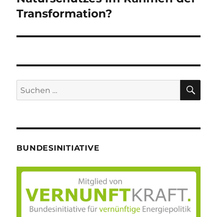
Transformation?
SU
Suche
nach:
BUNDESINITIATIVE