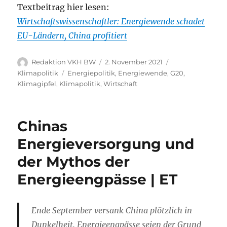
Textbeitrag hier lesen:
Wirtschaftswissenschaftler: Energiewende schadet
EU-Ländern, China profitiert
Autor
Veröffentlicht
Kategorien
Redaktion VKH BW
2. November 2021
am
Schlagwörter
Klimapolitik
Energiepolitik
,
Energiewende
,
G20
,
Klimagipfel
,
Klimapolitik
,
Wirtschaft
Chinas
Energieversorgung und
der Mythos der
Energieengpässe | ET
Ende September versank China plötzlich in
Dunkelheit. Energieengpässe seien der Grund