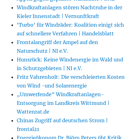
Windkraftanlagen stören Nachtruhe in der
Kieler Innenstadt | Vernunftkraft
‘Turbo’ für Windräder: Koalition einigt sich
auf schnellere Verfahren | Handelsblatt
Frontalangriff der Ampel auf den
Naturschutz | NI e.V.
Hunsrück: Keine Windenergie im Wald und
in Schutzgebieten | NI e.V.
Fritz Vahrenholt: Die verschleierten Kosten
von Wind -und Solarenergie
„Umwerfende“ Windkraftanlagen-
Entsorgung im Landkreis Wittmund |
Wattenrat.de
Chinas Zugriff auf deutschen Strom |
frontal21
Energieökonom Dr. Björn Peters übt Kritik