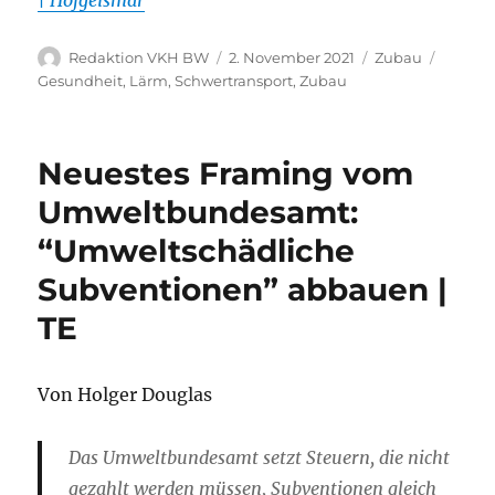
| Hofgeismar
Autor
Veröffentlicht
Kategorien
Schlag
Redaktion VKH BW
2. November 2021
Zubau
am
Gesundheit
,
Lärm
,
Schwertransport
,
Zubau
Neuestes Framing vom
Umweltbundesamt:
“Umweltschädliche
Subventionen” abbauen |
TE
Von Holger Douglas
Das Umweltbundesamt setzt Steuern, die nicht
gezahlt werden müssen, Subventionen gleich