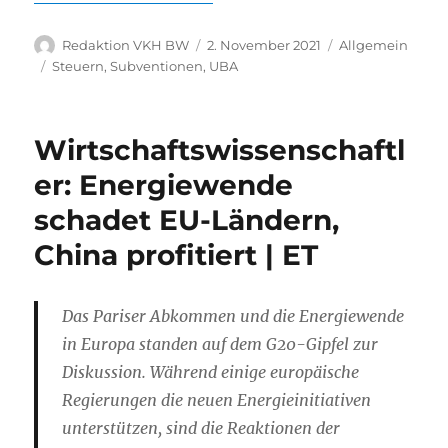
Autor
Veröffentlicht
Kategorien
Redaktion VKH BW
2. November 2021
Allgemein
am
Schlagwörter
Steuern
,
Subventionen
,
UBA
Wirtschaftswissenschaftl
er: Energiewende
schadet EU-Ländern,
China profitiert | ET
Das Pariser Abkommen und die Energiewende
in Europa standen auf dem G20-Gipfel zur
Diskussion. Während einige europäische
Regierungen die neuen Energieinitiativen
unterstützen, sind die Reaktionen der