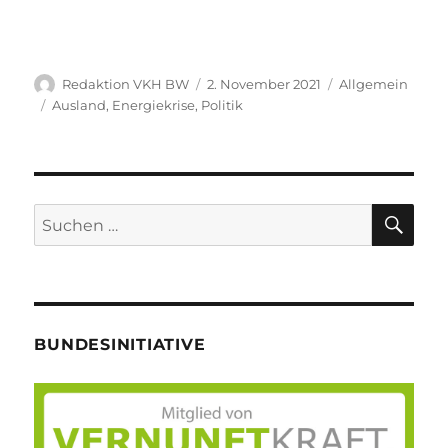
Autor
Veröffentlicht
Kategorien
Redaktion VKH BW
2. November 2021
Allgemein
am
Schlagwörter
Ausland
,
Energiekrise
,
Politik
SU
Suche
nach:
BUNDESINITIATIVE