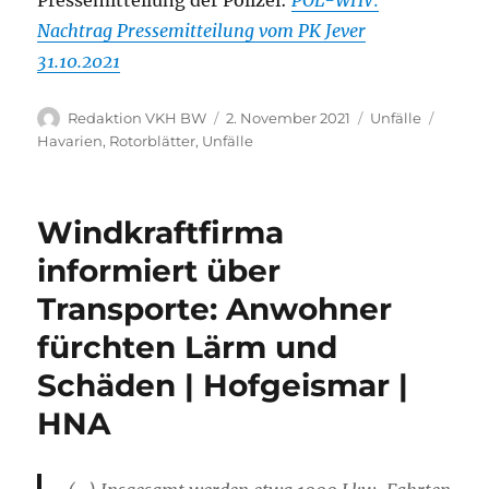
Nachtrag Pressemitteilung vom PK Jever
31.10.2021
Autor
Veröffentlicht
Kategorien
Schlag
Redaktion VKH BW
2. November 2021
Unfälle
am
Havarien
,
Rotorblätter
,
Unfälle
Windkraftfirma
informiert über
Transporte: Anwohner
fürchten Lärm und
Schäden | Hofgeismar |
HNA