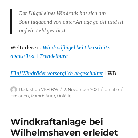
Der Flügel eines Windrads hat sich am
Sonntagabend von einer Anlage gelöst und ist
auf ein Feld gestürzt.
Weiterlesen:
Windradflügel bei Eberschütz
abgestürzt | Trendelburg
Fünf Windräder vorsorglich abgeschaltet
| WB
Autor
Veröffentlicht
Kategorien
Schlag
Redaktion VKH BW
2. November 2021
Unfälle
am
Havarien
,
Rotorblätter
,
Unfälle
Windkraftanlage bei
Wilhelmshaven erleidet