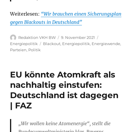
Weiterlesen:
“Wir brauchen einen Sicherungsplan
gegen Blackouts in Deutschland”
Autor
Veröffentlicht
Kategorien
Redaktion VKH BW
9. November 2021
am
Schlagwörter
Energiepolitik
Blackout
,
Energiepolitik
,
Energiewende
,
Parteien
,
Politik
EU könnte Atomkraft als
nachhaltig einstufen:
Deutschland ist dagegen
| FAZ
„Wir wollen keine Atomenergie“, stellt die
Bundesumweltministerin klar. Bayerns