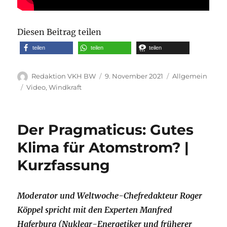
Diesen Beitrag teilen
teilen
teilen
teilen
Autor
Veröffentlicht
Kategorien
Redaktion VKH BW
9. November 2021
Allgemein
am
Schlagwörter
Video
,
Windkraft
Der Pragmaticus: Gutes
Klima für Atomstrom? |
Kurzfassung
Moderator und Weltwoche-Chefredakteur Roger
Köppel spricht mit den Experten Manfred
Haferburg (Nuklear-Energetiker und früherer