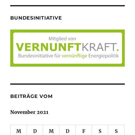
BUNDESINITIATIVE
BEITRÄGE VOM
November 2021
M
D
M
D
F
S
S