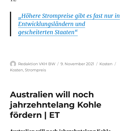
„Höhere Strompreise gibt es fast nur in
Entwicklungsländern und
gescheiterten Staaten“
Autor
Veröffentlicht
Kategorien
Schlag
Redaktion VKH BW
9. November 2021
Kosten
am
Kosten
,
Strompreis
Australien will noch
jahrzehntelang Kohle
fördern | ET