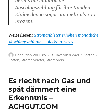
bereits die monatliche
Abschlagszahlung für ihre Kunden.
Einige davon sogar um mehr als 100
Prozent.
Weiterlesen:
Stromanbieter erhöhen monatliche
Abschlagszahlung – Blackout News
Autor
Veröffentlicht
Kategorien
Schlag
Redaktion VKH BW
9. November 2021
Kosten
am
Kosten
,
Stromanbieter
,
Strompreis
Es riecht nach Gas und
spät dämmert eine
Erkenntnis –
ACHGUT.COM