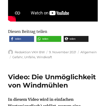
Diesen Beitrag teilen
teilen
teilen
teilen
Autor
Veröffentlicht
Kategorien
Redaktion VKH BW
9. November 2021
Allgemein
am
Schlagwörter
Gefahr
,
Unfälle
,
Windkraft
Video: Die Unmöglichkeit
von Windmühlen
In diesem Video wird in einfachen