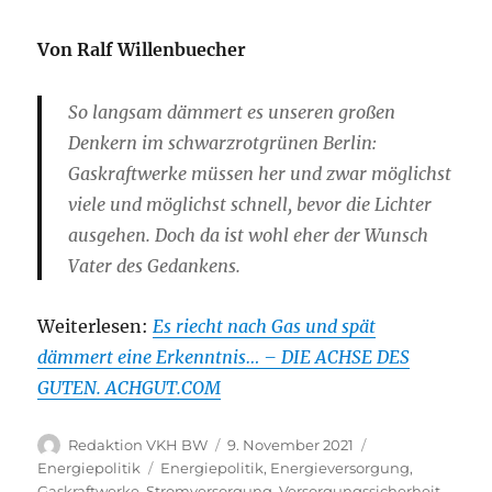
Von Ralf Willenbuecher
So langsam dämmert es unseren großen
Denkern im schwarzrotgrünen Berlin:
Gaskraftwerke müssen her und zwar möglichst
viele und möglichst schnell, bevor die Lichter
ausgehen. Doch da ist wohl eher der Wunsch
Vater des Gedankens.
Weiterlesen:
Es riecht nach Gas und spät
dämmert eine Erkenntnis… – DIE ACHSE DES
GUTEN. ACHGUT.COM
Autor
Veröffentlicht
Kategorien
Redaktion VKH BW
9. November 2021
am
Schlagwörter
Energiepolitik
Energiepolitik
,
Energieversorgung
,
Gaskraftwerke
,
Stromversorgung
,
Versorgungssicherheit