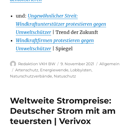
und:
Ungewöhnlicher Streit:
Windkraftunterstützer protestieren gegen
Umweltschützer
| Trend der Zukunft
Windkraftfirmen protestieren gegen
Umweltschützer
| Spiegel
Autor
Veröffentlicht
Kategorien
Redaktion VKH BW
9. November 2021
Allgemein
am
Schlagwörter
Artenschutz
,
Energiewende
,
Lobbyisten
,
Naturschutzverbände
,
Natuschutz
Weltweite Strompreise:
Deutscher Strom mit am
teuersten | Verivox