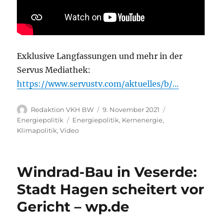
Exklusive Langfassungen und mehr in der
Servus Mediathek:
https://www.servustv.com/aktuelles/b/…
Autor
Veröffentlicht
Kategorien
Redaktion VKH BW
9. November 2021
am
Schlagwörter
Energiepolitik
Energiepolitik
,
Kernenergie
,
Klimapolitik
,
Video
Windrad-Bau in Veserde:
Stadt Hagen scheitert vor
Gericht – wp.de