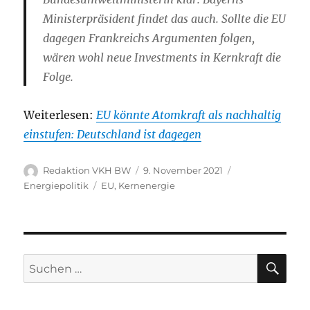
Ministerpräsident findet das auch. Sollte die EU
dagegen Frankreichs Argumenten folgen,
wären wohl neue Investments in Kernkraft die
Folge.
Weiterlesen:
EU könnte Atomkraft als nachhaltig
einstufen: Deutschland ist dagegen
Autor
Veröffentlicht
Kategorien
Redaktion VKH BW
9. November 2021
am
Schlagwörter
Energiepolitik
EU
,
Kernenergie
SU
Suche
nach: