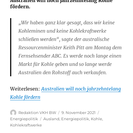
Australien will noch jahrzehntelang Kohle
fördern.
„Wir haben ganz klar gesagt, dass wir keine
Kohleminen und keine Kohlekraftwerke
schließen werden“, sagte der australische
Ressourcenminister Keith Pitt am Montag dem
Fernsehsender ABC. Es werde noch lange einen
Markt für Kohle geben und so lange werde
Australien den Rohstoff auch verkaufen.
Weiterlesen:
Australien will noch jahrzehntelang
Kohle fördern
Autor
Veröffentlicht
Kategorien
Redaktion VKH BW
9. November 2021
am
Schlagwörter
Energiepolitik
Ausland
,
Energiepolitik
,
Kohle
,
Kohlekraftwerke