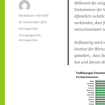
Während die steig
Einkommen der Ve
Autor
Redaktion VKH BW
öffentlich rechtl
Veröffentlicht
16. November 2021
verkünden, dass 
am
Kategorien
Klimapolitik
wünschenswert se
Schlagwörter
Energiepolitik
,
Klimapolitik
Reflexartig wird
Institut für Wirt
geäußert, dass De
hat und darum die