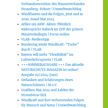
Verbandsvorsteher des Wasserverbandes
Strausberg-Erkner | Umweltwatchblog
Windflauten und die Folgen, jetzt und in
2030, Stand Mai 2024
Affäre um AKW-Akten: Plötzlich
widerspricht Habeck im ZDF der grünen
Ministerkollegin | Focus online
VLAB-Medientipp
Bundestag winkt Windkraft-“Turbo”
durch | VLAB
Bayern will mehr “Flexibilität” im
Luftverkehrsgesetz | VLAB
+++SOMMERAUSGABE +++ Das aktuelle
NATURSCHUTZ MAGAZIN ist online!
Ausgabe 02/2024 (Juni)
Gedanken und Erfahrungen eines
Naturschützers | NI e.V.
Grafiken Mai 2024 und Zahlen der
Strombörse EEX
Windkraft und ihre verheerenden Folgen
für Mensch und Natur | Umweltwatchblog