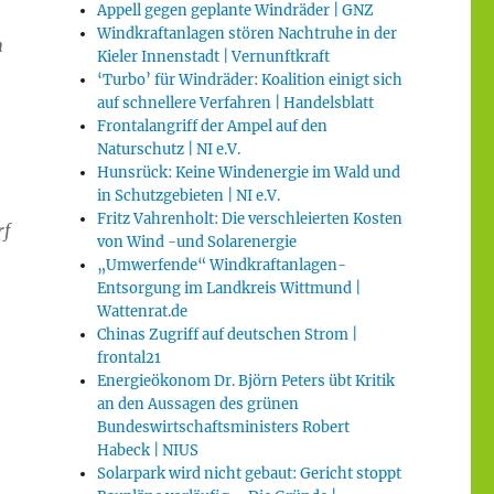
Appell gegen geplante Windräder | GNZ
Windkraftanlagen stören Nachtruhe in der
m
Kieler Innenstadt | Vernunftkraft
‘Turbo’ für Windräder: Koalition einigt sich
auf schnellere Verfahren | Handelsblatt
Frontalangriff der Ampel auf den
Naturschutz | NI e.V.
Hunsrück: Keine Windenergie im Wald und
in Schutzgebieten | NI e.V.
Fritz Vahrenholt: Die verschleierten Kosten
rf
von Wind -und Solarenergie
„Umwerfende“ Windkraftanlagen-
Entsorgung im Landkreis Wittmund |
Wattenrat.de
Chinas Zugriff auf deutschen Strom |
frontal21
Energieökonom Dr. Björn Peters übt Kritik
an den Aussagen des grünen
Bundeswirtschaftsministers Robert
Habeck | NIUS
Solarpark wird nicht gebaut: Gericht stoppt