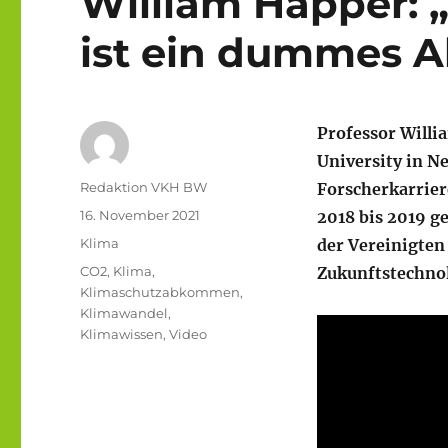
William Happer: „
ist ein dummes 
Professor Willi
University in Ne
Autor
Redaktion VKH BW
Forscherkarrier
Veröffentlicht
16. November 2021
2018 bis 2019 g
am
Kategorien
Klima
der Vereinigten 
Schlagwörter
CO2
,
Klima
,
Zukunftstechno
Klimaschutzabkommen
,
Klimawandel
,
Klimawissen
,
Video