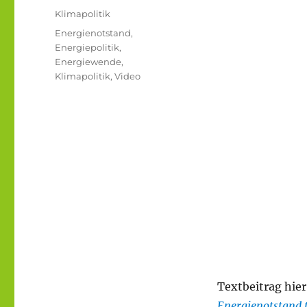
am
Kategorien
Klimapolitik
Schlagwörter
Energienotstand
,
Energiepolitik
,
Energiewende
,
Klimapolitik
,
Video
Textbeitrag hier
Energienotstand t