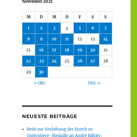
November 2021
M
D
M
D
F
S
S
1
2
3
4
5
6
7
8
9
10
11
12
13
14
15
16
17
18
19
20
21
22
23
24
25
26
27
28
29
30
« Okt.
Dez. »
NEUESTE BEITRÄGE
Rede zur Verleihung der Enoch zu
Guttenberg-Medaille an André Bähler,