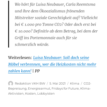
Wo hört für Luisa Neubauer, Carla Reemtsma
und ihre dem Ökoozialismus frönenden
Mitstreiter soziale Gerechtigkeit auf? Vielleicht
bei € 1.000 pro Tonne CO2? Oder doch erst bei
€ 10.000? Definitiv ab dem Betrag, bei dem der
Griff ins Portemonnaie auch für sie
schmerzlich würde.
Weiterlesen:
Luisa Neubauer: Soll doch seine
Möbel verbrennen, wer die Heizkosten nicht mehr
zahlen kann!
| PP
Autor
Veröffentlicht
Kategorien
Schlagwörter
Redaktion VKH BW
5. Mai 2021
Klima
CO2-
am
Bepreisung
,
Energiearmut
,
Fridays for Future
,
Klima-
Aktivisten
,
Kosten
,
Lobbyisten