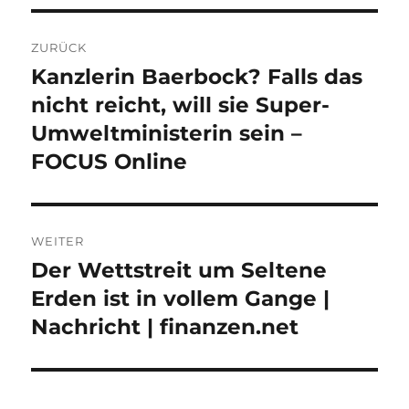
Beitragsnavigation
ZURÜCK
Kanzlerin Baerbock? Falls das
Vorheriger
Beitrag:
nicht reicht, will sie Super-
Umweltministerin sein –
FOCUS Online
WEITER
Der Wettstreit um Seltene
Nächster
Beitrag:
Erden ist in vollem Gange |
Nachricht | finanzen.net