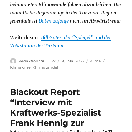
behaupteten Klimawandelfolgen abzugleichen. Die
monatliche Regenmenge in der Turkana-Region
jedenfalls ist
Daten zufolge
nicht im Abwärtstrend:
Weiterlesen:
Bill Gates, der “Spiegel” und der
Volkstamm der Turkana
Autor
Veröffentlicht
Kategorien
Schlagwörter
Redaktion VKH BW
30. Mai 2022
Klima
am
Klimakrise
,
Klimawandel
Blackout Report
“Interview mit
Kraftwerks-Spezialist
Frank Hennig zur