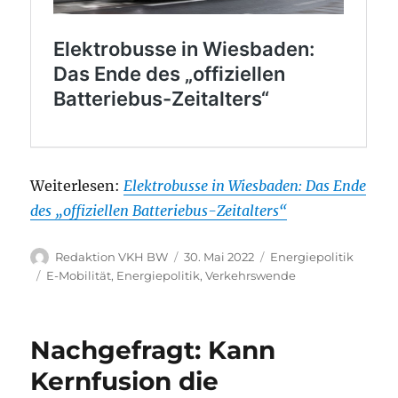
Weiterlesen:
Elektrobusse in Wiesbaden: Das Ende
des „offiziellen Batteriebus-Zeitalters“
Autor
Veröffentlicht
Kategorien
Redaktion VKH BW
30. Mai 2022
Energiepolitik
am
Schlagwörter
E-Mobilität
,
Energiepolitik
,
Verkehrswende
Nachgefragt: Kann
Kernfusion die