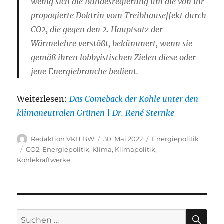
wenig sich die Bundesregierung um die von ihr
propagierte Doktrin vom Treibhauseffekt durch
CO2, die gegen den 2. Hauptsatz der
Wärmelehre verstößt, bekümmert, wenn sie
gemäß ihren lobbyistischen Zielen diese oder
jene Energiebranche bedient.
Weiterlesen:
Das Comeback der Kohle unter den
klimaneutralen Grünen | Dr. René Sternke
Autor
Veröffentlicht
Kategorien
Redaktion VKH BW
30. Mai 2022
Energiepolitik
am
Schlagwörter
CO2
,
Energiepolitik
,
Klima
,
Klimapolitik
,
Kohlekraftwerke
SU
Suche