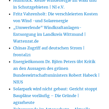
Hunsrück: Keine Windenergie im Wald und
in Schutzgebieten | NI e.V.
Fritz Vahrenholt: Die verschleierten Kosten
von Wind -und Solarenergie
„Umwerfende“ Windkraftanlagen-
Entsorgung im Landkreis Wittmund |
Wattenrat.de
Chinas Zugriff auf deutschen Strom |
frontal21
Energieökonom Dr. Björn Peters übt Kritik
an den Aussagen des grünen
Bundeswirtschaftsministers Robert Habeck |
NIUS
Solarpark wird nicht gebaut: Gericht stoppt
Baupläne vorläufig – Die Gründe |
agrarheute