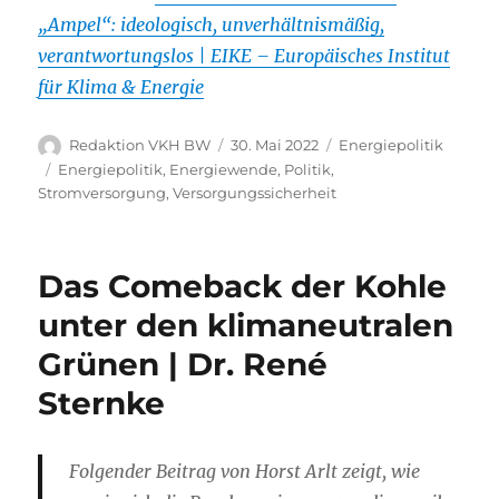
„Ampel“: ideologisch, unverhältnismäßig,
verantwortungslos | EIKE – Europäisches Institut
für Klima & Energie
Autor
Veröffentlicht
Kategorien
Redaktion VKH BW
30. Mai 2022
Energiepolitik
am
Schlagwörter
Energiepolitik
,
Energiewende
,
Politik
,
Stromversorgung
,
Versorgungssicherheit
Das Comeback der Kohle
unter den klimaneutralen
Grünen | Dr. René
Sternke
Folgender Beitrag von Horst Arlt zeigt, wie