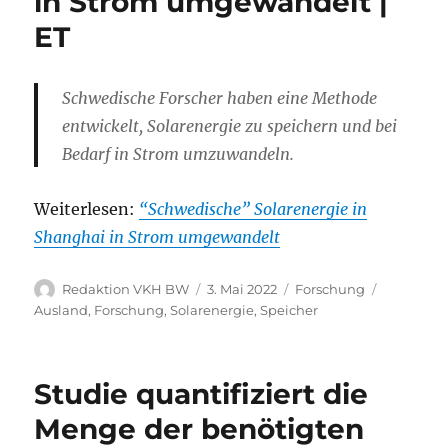
in Strom umgewandelt |
ET
Schwedische Forscher haben eine Methode
entwickelt, Solarenergie zu speichern und bei
Bedarf in Strom umzuwandeln.
Weiterlesen:
“Schwedische” Solarenergie in
Shanghai in Strom umgewandelt
Autor
Veröffentlicht
Kategorien
Schlagwör
Redaktion VKH BW
3. Mai 2022
Forschung
am
Ausland
,
Forschung
,
Solarenergie
,
Speicher
Studie quantifiziert die
Menge der benötigten