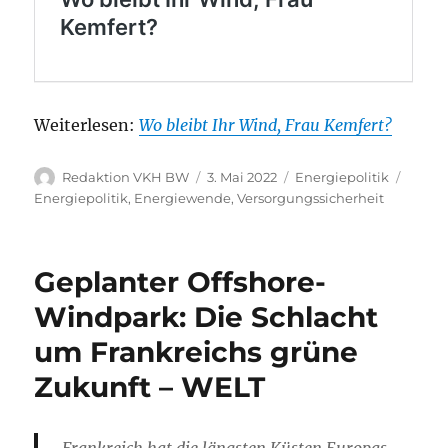
Weiterlesen:
Wo bleibt Ihr Wind, Frau Kemfert?
Autor
Veröffentlicht
Kategorien
Schla
Redaktion VKH BW
3. Mai 2022
Energiepolitik
am
Energiepolitik
,
Energiewende
,
Versorgungssicherheit
Geplanter Offshore-
Windpark: Die Schlacht
um Frankreichs grüne
Zukunft – WELT