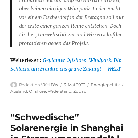
Frankreich hat die längsten Küsten Europas,
aber keinen einzigen Windpark. In der Bucht
vor einem Fischerdorf in der Bretagne soll nun
der erste einer ganzen Reihe entstehen. Doch
Fischer, Umweltschützer und Wissenschaftler
protestieren gegen das Projekt.
Weiterlesen:
Geplanter Offshore-Windpark: Die
Schlacht um Frankreichs grüne Zukunft – WELT
Autor
Veröffentlicht
Kategorien
Schla
Redaktion VKH BW
3. Mai 2022
Energiepolitik
am
Ausland
,
Offshore
,
Widerstand
,
Zubau
“Schwedische”
Solarenergie in Shanghai