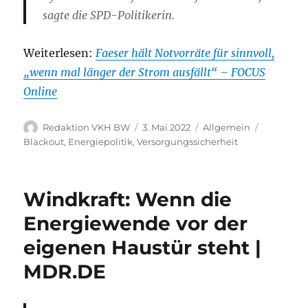
sagte die SPD-Politikerin.
Weiterlesen:
Faeser hält Notvorräte für sinnvoll,
„wenn mal länger der Strom ausfällt“ – FOCUS
Online
Autor
Veröffentlicht
Kategorien
Schlagwör
Redaktion VKH BW
3. Mai 2022
Allgemein
am
Blackout
,
Energiepolitik
,
Versorgungssicherheit
Windkraft: Wenn die
Energiewende vor der
eigenen Haustür steht |
MDR.DE