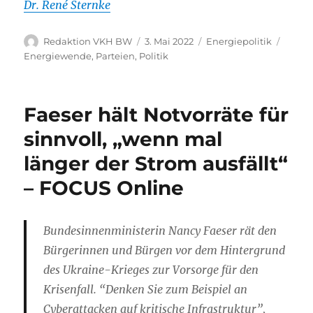
Dr. René Sternke
Autor
Veröffentlicht
Kategorien
Schla
Redaktion VKH BW
3. Mai 2022
Energiepolitik
am
Energiewende
,
Parteien
,
Politik
Faeser hält Notvorräte für
sinnvoll, „wenn mal
länger der Strom ausfällt“
– FOCUS Online
Bundesinnenministerin Nancy Faeser rät den
Bürgerinnen und Bürgen vor dem Hintergrund
des Ukraine-Krieges zur Vorsorge für den
Krisenfall. “Denken Sie zum Beispiel an
Cyberattacken auf kritische Infrastruktur”,