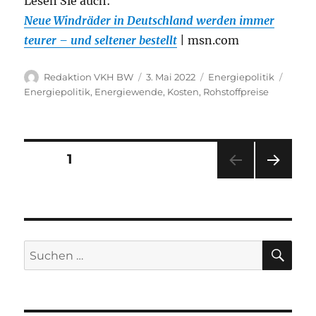
Lesen Sie auch:
Neue Windräder in Deutschland werden immer
teurer – und seltener bestellt
| msn.com
Autor
Veröffentlicht
Kategorien
Schla
Redaktion VKH BW
3. Mai 2022
Energiepolitik
am
Energiepolitik
,
Energiewende
,
Kosten
,
Rohstoffpreise
Seitennummerierung
SEITE
1
NÄC
der
HSTE
SEIT
Beiträge
E
SU
Suche
nach: