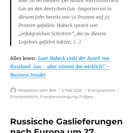
aber zu vermelden: Der Anteil von russischem
Gas an den deutschen Gas-Importen sei in
diesem Jahr bereits von 55 Prozent auf 35
Prozent gefallen. Habeck sprach von
„erfolgreichen Schritten“, die zu diesem
Ergebnis geführt hätten. (…)
Alles lesen:
Laut Habeck sinkt der Anteil von
Russland-Gas – aber stimmt das wirklich? –
Business Insider
Autor
Veröffentlicht
Kategorien
Schla
Redaktion VKH BW
3. Mai 2022
Energiepolitik
am
Energiepolitik
,
Energieversorgung
,
Erdgas
Russische Gaslieferungen
nach Europa um 27