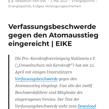
Autor
Veröffentlicht
Kategorien
Schla
Redaktion VKH BW
3. Mai 2022
Energiepolitik
am
Energiepolitik
,
Erdgas
,
Versorgungssicherheit
Verfassungsbeschwerde
gegen den Atomausstieg
eingereicht | EIKE
Die Pro-Kernkraftvereinigung Nuklearia e.V.
(„Umweltschutz mit Kernkraft“) hat am 22.
April mit einigen Unterstützern
Verfassungsbeschwerde
gegen den
Atomausstieg eingelegt. Fast alle der zwölf
Beschwerdeführer sind Mitglieder des
eingetragenen Vereins. Der Text der
Verfassungsbeschwerde steht zum
Download