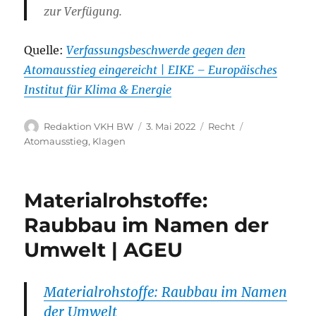
zur Verfügung.
Quelle:
Verfassungsbeschwerde gegen den
Atomausstieg eingereicht | EIKE – Europäisches
Institut für Klima & Energie
Autor
Veröffentlicht
Kategorien
Schlagwörter
Redaktion VKH BW
3. Mai 2022
Recht
am
Atomausstieg
,
Klagen
Materialrohstoffe:
Raubbau im Namen der
Umwelt | AGEU
Materialrohstoffe: Raubbau im Namen
der Umwelt