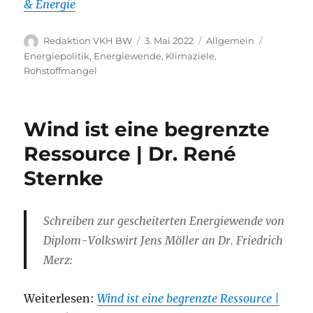
& Energie
Autor
Veröffentlicht
Kategorien
Schlagwör
Redaktion VKH BW
3. Mai 2022
Allgemein
am
Energiepolitik
,
Energiewende
,
Klimaziele
,
Rohstoffmangel
Wind ist eine begrenzte
Ressource | Dr. René
Sternke
Schreiben zur gescheiterten Energiewende von
Diplom-Volkswirt Jens Möller an Dr. Friedrich
Merz:
Weiterlesen:
Wind ist eine begrenzte Ressource |