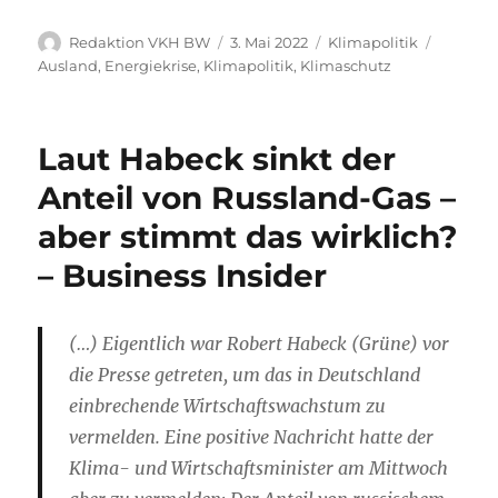
Autor
Veröffentlicht
Kategorien
Schlagw
Redaktion VKH BW
3. Mai 2022
Klimapolitik
am
Ausland
,
Energiekrise
,
Klimapolitik
,
Klimaschutz
Laut Habeck sinkt der
Anteil von Russland-Gas –
aber stimmt das wirklich?
– Business Insider
(…) Eigentlich war Robert Habeck (Grüne) vor
die Presse getreten, um das in Deutschland
einbrechende Wirtschaftswachstum zu
vermelden. Eine positive Nachricht hatte der
Klima- und Wirtschaftsminister am Mittwoch