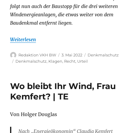
folgt nun auch der Baustopp für die drei weiteren
Windenergieanlagen, die etwas weiter von dem
Baudenkmal entfernt liegen.
Weiterlesen
Autor
Veröffentlicht
Kategorien
Redaktion VKH BW
3. Mai 2022
Denkmalschutz
am
Schlagwörter
Denkmalschutz
,
Klagen
,
Recht
,
Urteil
Wo bleibt Ihr Wind, Frau
Kemfert? | TE
Von Holger Douglas
Nach „Energieökonomin“ Claudia Kemfert