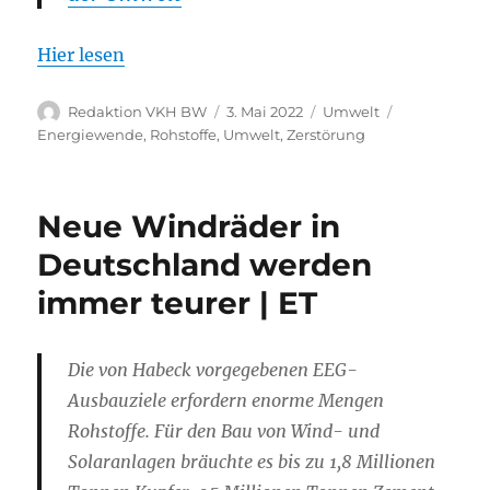
Hier lesen
Autor
Veröffentlicht
Kategorien
Schlagwörte
Redaktion VKH BW
3. Mai 2022
Umwelt
am
Energiewende
,
Rohstoffe
,
Umwelt
,
Zerstörung
Neue Windräder in
Deutschland werden
immer teurer | ET
Die von Habeck vorgegebenen EEG-
Ausbauziele erfordern enorme Mengen
Rohstoffe. Für den Bau von Wind- und
Solaranlagen bräuchte es bis zu 1,8 Millionen