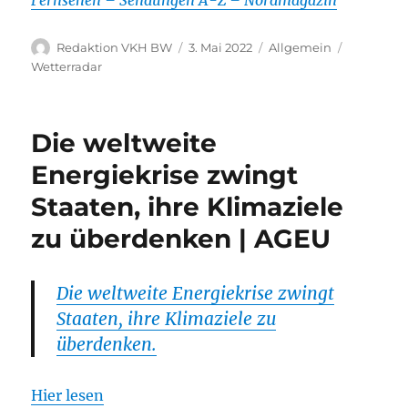
Autor
Veröffentlicht
Kategorien
Schlagwör
Redaktion VKH BW
3. Mai 2022
Allgemein
am
Wetterradar
Die weltweite
Energiekrise zwingt
Staaten, ihre Klimaziele
zu überdenken | AGEU
Die weltweite Energiekrise zwingt
Staaten, ihre Klimaziele zu
überdenken.
Hier lesen