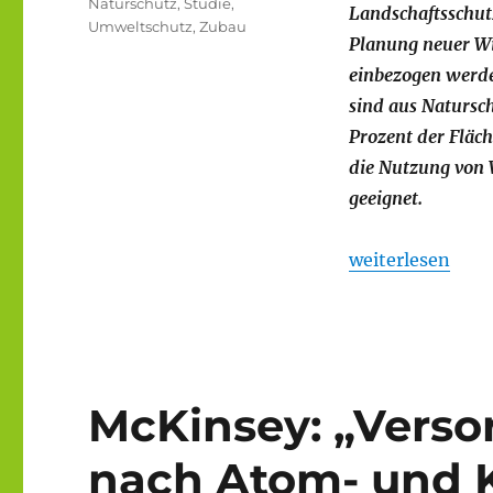
Naturschutz
,
Studie
,
Landschaftsschutz
Umweltschutz
,
Zubau
Planung neuer W
einbezogen werde
sind aus Natursch
Prozent der Fläch
die Nutzung von
geeignet.
„TH OWL | Schub
weiterlesen
McKinsey: „Verso
nach Atom- und K