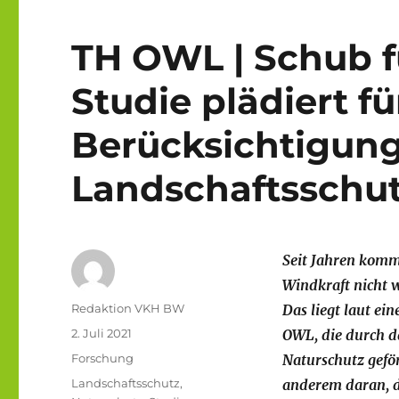
TH OWL | Schub f
Studie plädiert fü
Berücksichtigun
Landschaftsschu
Seit Jahren komm
Windkraft nicht w
Autor
Redaktion VKH BW
Das liegt laut ei
Veröffentlicht
2. Juli 2021
OWL, die durch d
am
Kategorien
Forschung
Naturschutz gefö
Schlagwörter
Landschaftsschutz
,
anderem daran, 