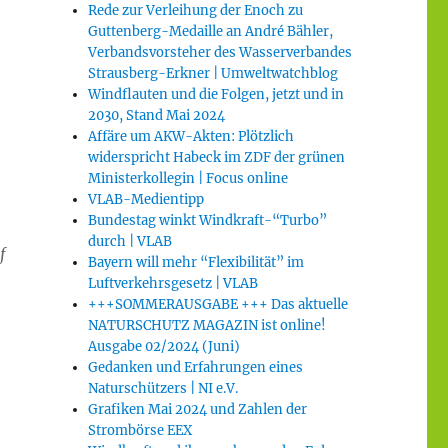
Rede zur Verleihung der Enoch zu
Guttenberg-Medaille an André Bähler,
Verbandsvorsteher des Wasserverbandes
Strausberg-Erkner | Umweltwatchblog
Windflauten und die Folgen, jetzt und in
2030, Stand Mai 2024
Affäre um AKW-Akten: Plötzlich
widerspricht Habeck im ZDF der grünen
Ministerkollegin | Focus online
VLAB-Medientipp
Bundestag winkt Windkraft-“Turbo”
durch | VLAB
f
Bayern will mehr “Flexibilität” im
n
Luftverkehrsgesetz | VLAB
+++SOMMERAUSGABE +++ Das aktuelle
NATURSCHUTZ MAGAZIN ist online!
Ausgabe 02/2024 (Juni)
Gedanken und Erfahrungen eines
Naturschützers | NI e.V.
Grafiken Mai 2024 und Zahlen der
Strombörse EEX