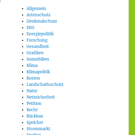
Allgemein
Artenschutz
Denkmalschutz
EEG
Energiepolitik
Forschung
Gesundheit
Grafiken
Immobilien
Klima
ge Berücksichtigung von Umwelt- und Landschaftsschutz“
Klimapolitik
Kosten
Landschaftsschutz
Natur
Netzsicherheit
Petition
Recht
Rückbau
Speicher
Strommarkt