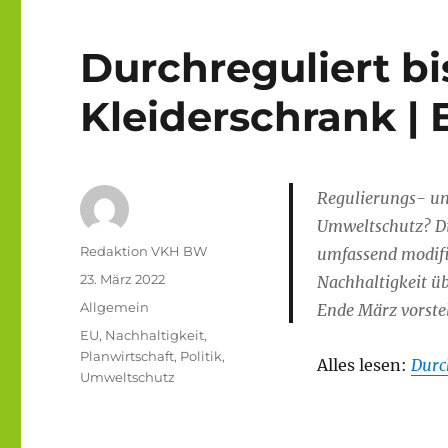
Durchreguliert bi
Kleiderschrank | 
Regulierungs- un
Umweltschutz? Di
Autor
Redaktion VKH BW
umfassend modifiz
Veröffentlicht
23. März 2022
Nachhaltigkeit ü
am
Kategorien
Allgemein
Ende März vorstel
Schlagwörter
EU
,
Nachhaltigkeit
,
Planwirtschaft
,
Politik
,
Alles lesen:
Durc
Umweltschutz