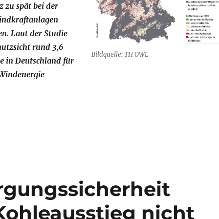
 zu spät bei der
indkraftanlagen
n. Laut der Studie
utzsicht rund 3,6
Bildquelle: TH OWL
e in Deutschland für
 Windenergie
 für die Windkraft: Studie plädiert für eine rechtzeiti
rgungssicherheit
ohleausstieg nicht