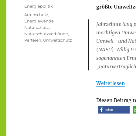
am
Kategorien
Energiepolitik
größte Umweltz
Schlagwörter
Artenschutz
,
Energiewende
,
Jahrzehnte lang p
Naturschutz
,
mächtigen Umwelt
Naturschutzverbände
,
Parteien
,
Umweltschutz
Umwelt- und Nat
(NABU). Willig t
sogenannten Erne
„naturverträglic
Weiterlesen
Diesen Beitrag t
teilen