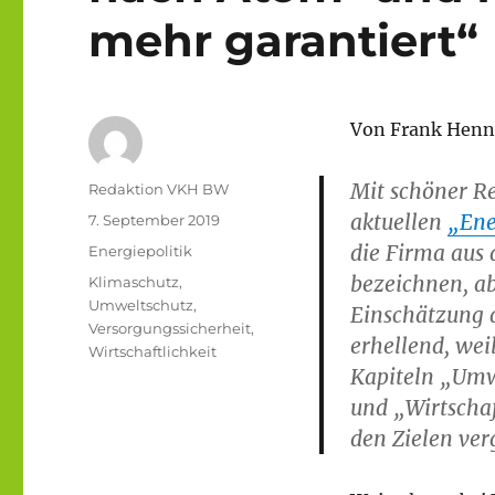
mehr garantiert“
Von Frank Henn
Mit schöner R
Autor
Redaktion VKH BW
aktuellen
„Ene
Veröffentlicht
7. September 2019
am
die Firma aus 
Kategorien
Energiepolitik
bezeichnen, a
Schlagwörter
Klimaschutz
,
Umweltschutz
,
Einschätzung 
Versorgungssicherheit
,
erhellend, wei
Wirtschaftlichkeit
Kapiteln „Umw
und „Wirtschaf
den Zielen ver