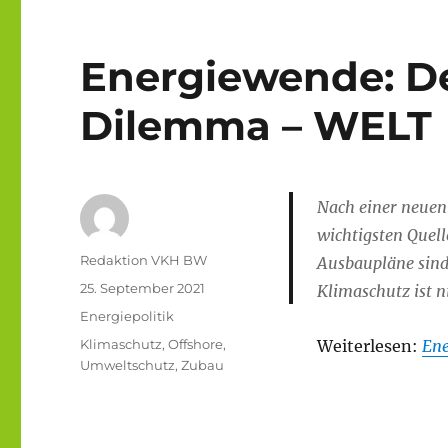
Energiewende: De
Dilemma – WELT
Nach einer neuen 
wichtigsten Quell
Autor
Redaktion VKH BW
Ausbaupläne sind
Veröffentlicht
25. September 2021
Klimaschutz ist n
am
Kategorien
Energiepolitik
Schlagwörter
Klimaschutz
,
Offshore
,
Weiterlesen:
Ene
Umweltschutz
,
Zubau