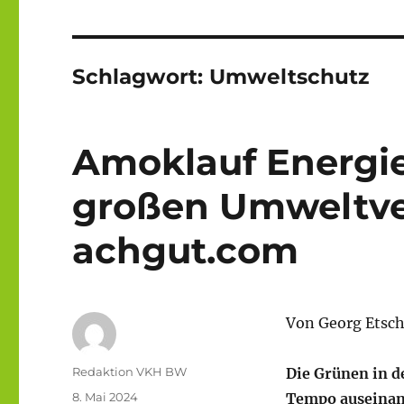
Schlagwort:
Umweltschutz
Amoklauf Energi
großen Umweltve
achgut.com
Von Georg Etsch
Autor
Redaktion VKH BW
Die Grünen in d
Veröffentlicht
8. Mai 2024
Tempo auseinand