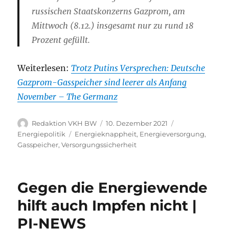
russischen Staatskonzerns Gazprom, am
Mittwoch (8.12.) insgesamt nur zu rund 18
Prozent gefüllt.
Weiterlesen:
Trotz Putins Versprechen: Deutsche
Gazprom-Gasspeicher sind leerer als Anfang
November – The Germanz
Autor
Veröffentlicht
Kategorien
Redaktion VKH BW
10. Dezember 2021
am
Schlagwörter
Energiepolitik
Energieknappheit
,
Energieversorgung
,
Gasspeicher
,
Versorgungssicherheit
Gegen die Energiewende
hilft auch Impfen nicht |
PI-NEWS