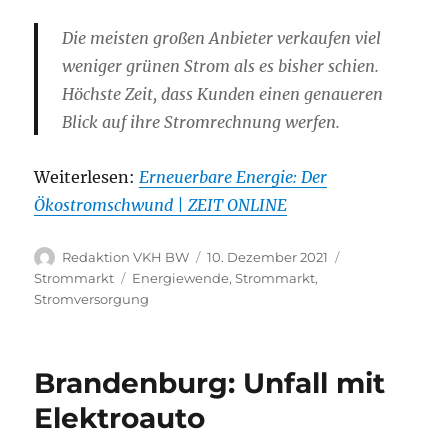
Die meisten großen Anbieter verkaufen viel
weniger grünen Strom als es bisher schien.
Höchste Zeit, dass Kunden einen genaueren
Blick auf ihre Stromrechnung werfen.
Weiterlesen:
Erneuerbare Energie: Der
Ökostromschwund | ZEIT ONLINE
Autor
Veröffentlicht
Kategorien
Redaktion VKH BW
10. Dezember 2021
am
Schlagwörter
Strommarkt
Energiewende
,
Strommarkt
,
Stromversorgung
Brandenburg: Unfall mit
Elektroauto