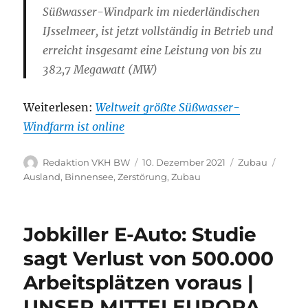
Süßwasser-Windpark im niederländischen
IJsselmeer, ist jetzt vollständig in Betrieb und
erreicht insgesamt eine Leistung von bis zu
382,7 Megawatt (MW)
Weiterlesen:
Weltweit größte Süßwasser-
Windfarm ist online
Autor
Veröffentlicht
Kategorien
Schla
Redaktion VKH BW
10. Dezember 2021
Zubau
am
Ausland
,
Binnensee
,
Zerstörung
,
Zubau
Jobkiller E-Auto: Studie
sagt Verlust von 500.000
Arbeitsplätzen voraus |
UNSER MITTELEUROPA