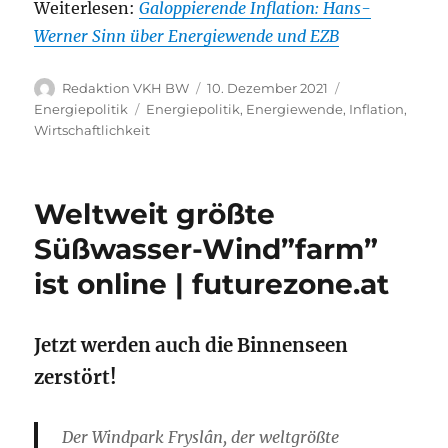
Weiterlesen:
Galoppierende Inflation: Hans-
Werner Sinn über Energiewende und EZB
Autor
Veröffentlicht
Kategorien
Redaktion VKH BW
10. Dezember 2021
am
Schlagwörter
Energiepolitik
Energiepolitik
,
Energiewende
,
Inflation
,
Wirtschaftlichkeit
Weltweit größte
Süßwasser-Wind”farm”
ist online | futurezone.at
Jetzt werden auch die Binnenseen
zerstört!
Der Windpark Fryslân, der weltgrößte