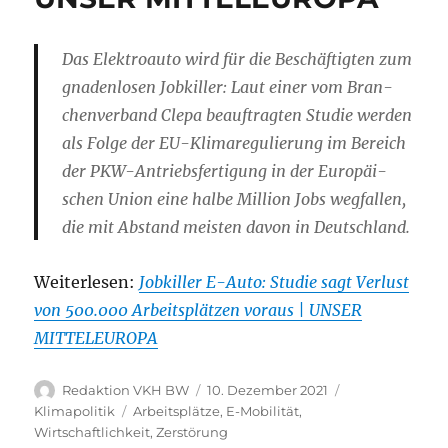
Das Elek­tro­auto wird für die Beschäf­tigten zum
gnaden­losen Jobkiller: Laut einer vom Bran­
chen­ver­band Clepa beauf­tragten Studie werden
als Folge der EU-Klima­re­gu­lie­rung im Bereich
der PKW-Antriebs­fer­ti­gung in der Euro­päi­
schen Union eine halbe Million Jobs wegfallen,
die mit Abstand meisten davon in Deutschland.
Weiterlesen:
Jobkiller E-Auto: Studie sagt Verlust
von 500.000 Arbeitsplätzen voraus | UNSER
MITTELEUROPA
Autor
Veröffentlicht
Kategorien
Redaktion VKH BW
10. Dezember 2021
am
Schlagwörter
Klimapolitik
Arbeitsplätze
,
E-Mobilität
,
Wirtschaftlichkeit
,
Zerstörung