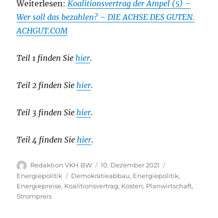
Weiterlesen:
Koalitionsvertrag der Ampel (5) –
Wer soll das bezahlen? – DIE ACHSE DES GUTEN.
ACHGUT.COM
Teil 1 finden Sie
hier
.
Teil 2 finden Sie
hier
.
Teil 3 finden Sie
hier
.
Teil 4 finden Sie
hier
.
Autor
Veröffentlicht
Kategorien
Redaktion VKH BW
10. Dezember 2021
am
Schlagwörter
Energiepolitik
Demokratieabbau
,
Energiepolitik
,
Energiepreise
,
Koalitionsvertrag
,
Kosten
,
Planwirtschaft
,
Strompreis