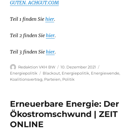
GUTEN. ACHGUT.COM
Teil 1 finden Sie
hier
.
Teil 2 finden Sie
hier
.
Teil 3 finden Sie
hier
.
Autor
Veröffentlicht
Kategorien
Redaktion VKH BW
10. Dezember 2021
am
Schlagwörter
Energiepolitik
Blackout
,
Energiepolitik
,
Energiewende
,
Koalitionsvertrag
,
Parteien
,
Politik
Erneuerbare Energie: Der
Ökostromschwund | ZEIT
ONLINE