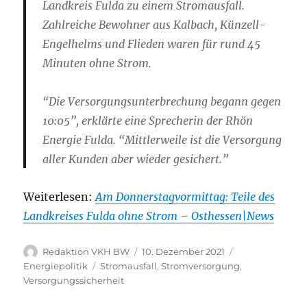
Landkreis Fulda zu einem Stromausfall.
Zahlreiche Bewohner aus Kalbach, Künzell-
Engelhelms und Flieden waren für rund 45
Minuten ohne Strom.
“Die Versorgungsunterbrechung begann gegen
10:05”, erklärte eine Sprecherin der Rhön
Energie Fulda. “Mittlerweile ist die Versorgung
aller Kunden aber wieder gesichert.”
Weiterlesen:
Am Donnerstagvormittag: Teile des
Landkreises Fulda ohne Strom – Osthessen|News
Autor
Veröffentlicht
Kategorien
Redaktion VKH BW
10. Dezember 2021
am
Schlagwörter
Energiepolitik
Stromausfall
,
Stromversorgung
,
Versorgungssicherheit