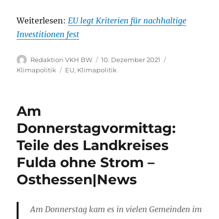
Weiterlesen:
EU legt Kriterien für nachhaltige
Investitionen fest
Autor
Veröffentlicht
Kategorien
Redaktion VKH BW
10. Dezember 2021
am
Schlagwörter
Klimapolitik
EU
,
Klimapolitik
Am
Donnerstagvormittag:
Teile des Landkreises
Fulda ohne Strom –
Osthessen|News
Am Donnerstag kam es in vielen Gemeinden im