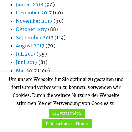
Januar 2018
(94)
Dezember 2017
(60)
November 2017
(90)
Oktober 2017
(88)
September 2017
(114)
August 2017
(79)
Juli 2017
(95)
Juni 2017
(81)
Mai 2017
(106)
April 2017
(101)
Um unsere Webseite für Sie optimal zu gestalten und
März 2017
(98)
fortlaufend verbessern zu können, verwenden wir
Februar 2017
(64)
Cookies. Durch die weitere Nutzung der Webseite
Januar 2017
stimmen Sie der Verwendung von Cookies zu.
(90)
Dezember 2016
(44)
OK, verstanden
November 2016
(76)
Datenschutzerklärung
Oktober 2016
(93)