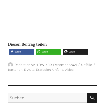
Diesen Beitrag teilen
teilen
teilen
teilen
Autor
Veröffentlicht
Kategorien
Schla
Redaktion VKH BW
10. Dezember 2021
Unfälle
am
Batterien
,
E-Auto
,
Explosion
,
Unfälle
,
Video
SU
Suche
nach: