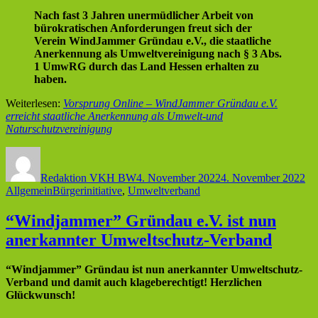
Nach fast 3 Jahren unermüdlicher Arbeit von
bürokratischen Anforderungen freut sich der
Verein WindJammer Gründau e.V., die staatliche
Anerkennung als Umweltvereinigung nach § 3 Abs.
1 UmwRG durch das Land Hessen erhalten zu
haben.
Weiterlesen:
Vorsprung Online – WindJammer Gründau e.V.
erreicht staatliche Anerkennung als Umwelt-und
Naturschutzvereinigung
Autor
Veröffentlicht
Ka
am
Redaktion VKH BW
4. November 2022
4. November 2022
Schlagwörter
Allgemein
Bürgerinitiative
,
Umweltverband
“Windjammer” Gründau e.V. ist nun
anerkannter Umweltschutz-Verband
“Windjammer” Gründau ist nun anerkannter Umweltschutz-
Verband und damit auch klageberechtigt! Herzlichen
Glückwunsch!