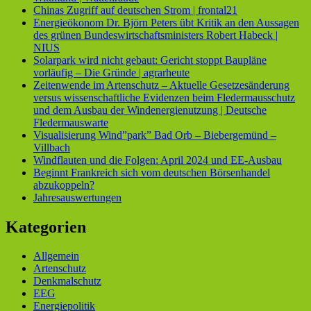
Chinas Zugriff auf deutschen Strom | frontal21
Energieökonom Dr. Björn Peters übt Kritik an den Aussagen
des grünen Bundeswirtschaftsministers Robert Habeck |
NIUS
Solarpark wird nicht gebaut: Gericht stoppt Baupläne
vorläufig – Die Gründe | agrarheute
Zeitenwende im Artenschutz – Aktuelle Gesetzesänderung
versus wissenschaftliche Evidenzen beim Fledermausschutz
und dem Ausbau der Windenergienutzung | Deutsche
Fledermauswarte
Visualisierung Wind”park” Bad Orb – Biebergemünd –
Villbach
Windflauten und die Folgen: April 2024 und EE-Ausbau
Beginnt Frankreich sich vom deutschen Börsenhandel
abzukoppeln?
Jahresauswertungen
Kategorien
Allgemein
Artenschutz
Denkmalschutz
EEG
Energiepolitik