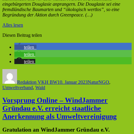
eingebürgerten Douglasie anprangern. Die Douglasie sei eine
fremdländische Baumarten und “ökologisch wertlos”, so eine
Begründung der Aktion durch Greenpeace. (…)
Alles lesen
Diesen Beitrag teilen
teilen
teilen
teilen
Autor
Veröffentlicht
Kategorien
Schlagwörter
am
Redaktion VKH BW
10. Januar 2023
Natur
NGO
,
Umweltverband
,
Wald
Vorsprung Online – WindJammer
Gründau e.V. erreicht staatliche
Anerkennung als Umweltvereinigung
Gratulation an WindJammer Gründau e.V.