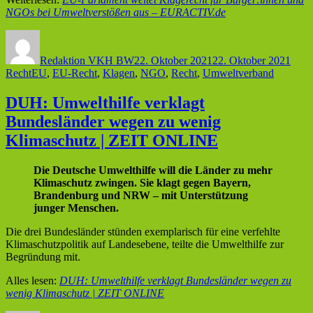
NGOs bei Umweltverstößen aus – EURACTIV.de
Autor
Veröffentlicht
Kate
am
Redaktion VKH BW
22. Oktober 2021
22. Oktober 2021
Schlagwörter
Recht
EU
,
EU-Recht
,
Klagen
,
NGO
,
Recht
,
Umweltverband
DUH: Umwelthilfe verklagt
Bundesländer wegen zu wenig
Klimaschutz | ZEIT ONLINE
Die Deutsche Umwelthilfe will die Länder zu mehr
Klimaschutz zwingen. Sie klagt gegen Bayern,
Brandenburg und NRW – mit Unterstützung
junger Menschen.
Die drei Bundesländer stünden exemplarisch für eine verfehlte
Klimaschutzpolitik auf Landesebene, teilte die Umwelthilfe zur
Begründung mit.
Alles lesen:
DUH: Umwelthilfe verklagt Bundesländer wegen zu
wenig Klimaschutz | ZEIT ONLINE