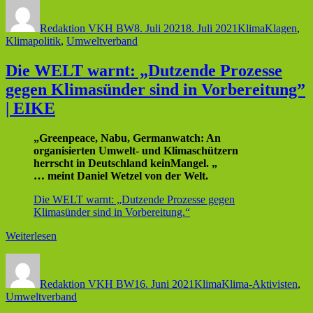
Autor
Veröffentlicht
Kategorien
Schlagwört
am
Redaktion VKH BW
8. Juli 2021
8. Juli 2021
Klima
Klagen
,
Klimapolitik
,
Umweltverband
Die WELT warnt: „Dutzende Prozesse
gegen Klimasünder sind in Vorbereitung”
| EIKE
„Greenpeace, Nabu, Germanwatch: An
organisierten Umwelt- und Klimaschützern
herrscht in Deutschland keinMangel. „
… meint Daniel Wetzel von der Welt.
Die WELT warnt: „Dutzende Prozesse gegen
Klimasünder sind in Vorbereitung.“
Weiterlesen
Autor
Veröffentlicht
Kategorien
Schlagwörter
am
Redaktion VKH BW
16. Juni 2021
Klima
Klima-Aktivisten
,
Umweltverband