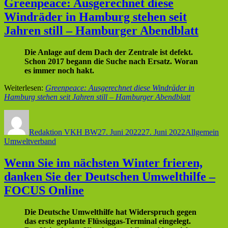
Greenpeace: Ausgerechnet diese
Windräder in Hamburg stehen seit
Jahren still – Hamburger Abendblatt
Die Anlage auf dem Dach der Zentrale ist defekt.
Schon 2017 begann die Suche nach Ersatz. Woran
es immer noch hakt.
Weiterlesen:
Greenpeace: Ausgerechnet diese Windräder in
Hamburg stehen seit Jahren still – Hamburger Abendblatt
Autor
Veröffentlicht
Kategorien
Sc
am
Redaktion VKH BW
27. Juni 2022
27. Juni 2022
Allgemein
Umweltverband
Wenn Sie im nächsten Winter frieren,
danken Sie der Deutschen Umwelthilfe –
FOCUS Online
Die Deutsche Umwelthilfe hat Widerspruch gegen
das erste geplante Flüssiggas-Terminal eingelegt.