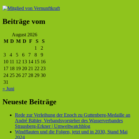
Beiträge vom
August 2026
M
D
M
D
F
S
S
1
2
3
4
5
6
7
8
9
10
11
12
13
14
15
16
17
18
19
20
21
22
23
24
25
26
27
28
29
30
31
« Juni
Neueste Beiträge
Rede zur Verleihung der Enoch zu Guttenberg-Medaille an
André Bähler, Verbandsvorsteher des Wasserverbandes
Strausberg-Erkner | Umweltwatchblog
Windflauten und die Folgen, jetzt und in 2030, Stand Mai
2024