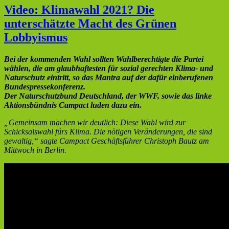
Video: Klimawahl 2021? Die
unterschätzte Macht des Grünen
Lobbyismus
Bei der kommenden Wahl sollten Wahlberechtigte die Partei
wählen, die am glaubhaftesten für sozial gerechten Klima- und
Naturschutz eintritt, so das Mantra auf der dafür einberufenen
Bundespressekonferenz.
Der Naturschutzbund Deutschland, der WWF, sowie das linke
Aktionsbündnis Campact luden dazu ein.
„Gemeinsam machen wir deutlich: Diese Wahl wird zur
Schicksalswahl fürs Klima. Die nötigen Veränderungen, die sind
gewaltig,“ sagte Campact Geschäftsführer Christoph Bautz am
Mittwoch in Berlin.