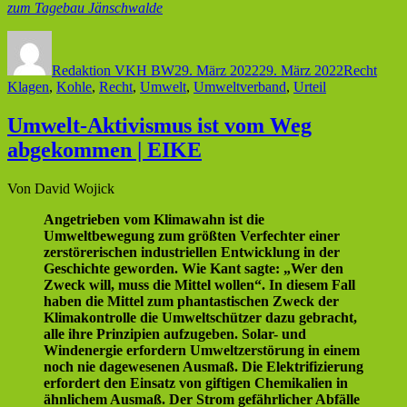
zum Tagebau Jänschwalde
Autor
Veröffentlicht
Kategorien
Schl
am
Redaktion VKH BW
29. März 2022
29. März 2022
Recht
Klagen
,
Kohle
,
Recht
,
Umwelt
,
Umweltverband
,
Urteil
Umwelt-Aktivismus ist vom Weg
abgekommen | EIKE
Von
David Wojick
Angetrieben vom Klimawahn ist die
Umweltbewegung zum größten Verfechter einer
zerstörerischen industriellen Entwicklung in der
Geschichte geworden. Wie Kant sagte: „Wer den
Zweck will, muss die Mittel wollen“. In diesem Fall
haben die Mittel zum phantastischen Zweck der
Klimakontrolle die Umweltschützer dazu gebracht,
alle ihre Prinzipien aufzugeben. Solar- und
Windenergie erfordern Umweltzerstörung in einem
noch nie dagewesenen Ausmaß. Die Elektrifizierung
erfordert den Einsatz von giftigen Chemikalien in
ähnlichem Ausmaß. Der Strom gefährlicher Abfälle