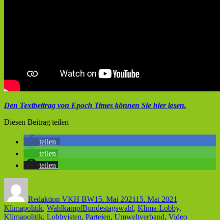
Den Textbeitrag von Epoch Times können Sie hier lesen.
Diesen Beitrag teilen
teilen
teilen
teilen
Autor
Veröffentlicht
Kategorien
am
Redaktion VKH BW
15. Mai 2021
15. Mai 2021
Schlagwörter
Klimapolitik
,
Wahlkampf
Bundestagswahl
,
Klima-Lobby
,
Klimapolitik
,
Lobbyisten
,
Parteien
,
Umweltverband
,
Video