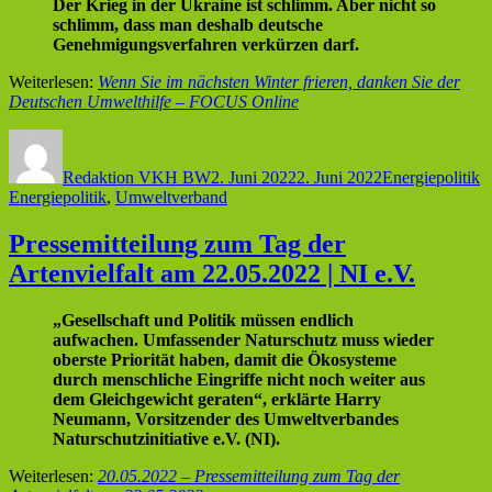
Der Krieg in der Ukraine ist schlimm. Aber nicht so
schlimm, dass man deshalb deutsche
Genehmigungsverfahren verkürzen darf.
Weiterlesen:
Wenn Sie im nächsten Winter frieren, danken Sie der
Deutschen Umwelthilfe – FOCUS Online
Autor
Veröffentlicht
Kategorien
S
am
Redaktion VKH BW
2. Juni 2022
2. Juni 2022
Energiepolitik
Energiepolitik
,
Umweltverband
Pressemitteilung zum Tag der
Artenvielfalt am 22.05.2022 | NI e.V.
„Gesellschaft und Politik müssen endlich
aufwachen. Umfassender Naturschutz muss wieder
oberste Priorität haben, damit die Ökosysteme
durch menschliche Eingriffe nicht noch weiter aus
dem Gleichgewicht geraten“, erklärte Harry
Neumann, Vorsitzender des Umweltverbandes
Naturschutzinitiative e.V. (NI).
Weiterlesen:
20.05.2022 – Pressemitteilung zum Tag der