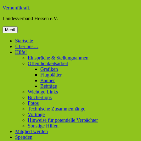
Zum
Vernunftkraft.
Inhalt
Landesverband Hessen e.V.
springen
Menü
Startseite
Über uns…
Hilfe!
Einsprüche & Stellungnahmen
Öffentlichkeitsarbeit
Grafiken
Flugblätter
Banner
Beiträge
Wichtige Links
Büchertipps
Fotos
Technische Zusammenhänge
Vorträge
Hinweise für potentielle Verpächter
Sonstige Hilfen
Mitglied werden
Spenden