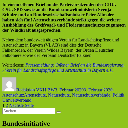
In einem offenen Brief an die Parteivorsitzenden der CDU,
CSU, SPD sowie an die Bundesumweltministerin Svenja
Schulze und an Bundeswirtschaftsminister Peter Altmaier
haben sich fünf Artenschutzverbände strikt gegen die weitere
Aushöhlung des Greifvogel- und Fledermausschutzes zugunsten
der Windkraft ausgesprochen.
Neben dem bundesweit tätigen Verein für Landschaftspflege und
Artenschutz in Bayern (VLAB) sind dies der Deutsche
Falkenorden, der Verein Wildes Bayern, der Orden Deutscher
Falkoniere sowie der Verband Deutscher Falkner.
Weiterlesen:
Pressemeldung: Offener Brief an die Bundesregierung.
› Verein für Landschaftspflege und Artenschutz in Bayern e.V.
Autor
Veröffentlicht
Kategor
am
Redaktion VKH BW
3. Februar 2020
3. Februar 2020
Schlagwörter
Artenschutz
Artenschutz
,
Naturschutz
,
Naturschutzverbände
,
Politik
,
Umweltverband
Seitennummerierung
Seite
Seite
1
2
Nächste Seite
Suche
der
Suchen
nach:
Beiträge
Bundesinitiative