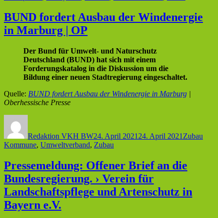
BUND fordert Ausbau der Windenergie
in Marburg | OP
Der Bund für Umwelt- und Naturschutz
Deutschland (BUND) hat sich mit einem
Forderungskatalog in die Diskussion um die
Bildung einer neuen Stadtregierung eingeschaltet.
Quelle:
BUND fordert Ausbau der Windenergie in Marburg
|
Oberhessische Presse
Autor
Veröffentlicht
Kategorien
Schl
am
Redaktion VKH BW
24. April 2021
24. April 2021
Zubau
Kommune
,
Umweltverband
,
Zubau
Pressemeldung: Offener Brief an die
Bundesregierung. › Verein für
Landschaftspflege und Artenschutz in
Bayern e.V.