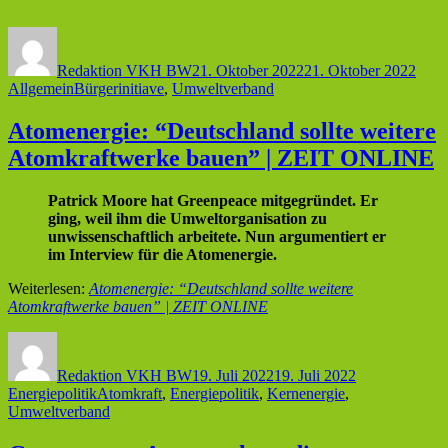
Autor
Veröffentlicht
Kate
am
Redaktion VKH BW
21. Oktober 2022
21. Oktober 2022
Schlagwörter
Allgemein
Bürgerinitiave
,
Umweltverband
Atomenergie: “Deutschland sollte weitere
Atomkraftwerke bauen” | ZEIT ONLINE
Patrick Moore hat Greenpeace mitgegründet. Er
ging, weil ihm die Umweltorganisation zu
unwissenschaftlich arbeitete. Nun argumentiert er
im Interview für die Atomenergie.
Weiterlesen:
Atomenergie: “Deutschland sollte weitere
Atomkraftwerke bauen” | ZEIT ONLINE
Autor
Veröffentlicht
Kategorien
am
Redaktion VKH BW
19. Juli 2022
19. Juli 2022
Schlagwörter
Energiepolitik
Atomkraft
,
Energiepolitik
,
Kernenergie
,
Umweltverband