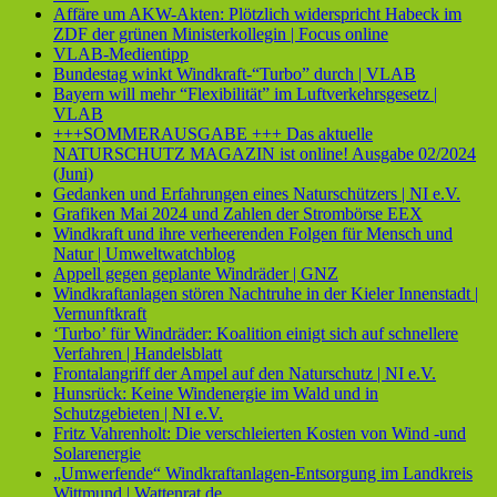
Affäre um AKW-Akten: Plötzlich widerspricht Habeck im
ZDF der grünen Ministerkollegin | Focus online
VLAB-Medientipp
Bundestag winkt Windkraft-“Turbo” durch | VLAB
Bayern will mehr “Flexibilität” im Luftverkehrsgesetz |
VLAB
+++SOMMERAUSGABE +++ Das aktuelle
NATURSCHUTZ MAGAZIN ist online! Ausgabe 02/2024
(Juni)
Gedanken und Erfahrungen eines Naturschützers | NI e.V.
Grafiken Mai 2024 und Zahlen der Strombörse EEX
Windkraft und ihre verheerenden Folgen für Mensch und
Natur | Umweltwatchblog
Appell gegen geplante Windräder | GNZ
Windkraftanlagen stören Nachtruhe in der Kieler Innenstadt |
Vernunftkraft
‘Turbo’ für Windräder: Koalition einigt sich auf schnellere
Verfahren | Handelsblatt
Frontalangriff der Ampel auf den Naturschutz | NI e.V.
Hunsrück: Keine Windenergie im Wald und in
Schutzgebieten | NI e.V.
Fritz Vahrenholt: Die verschleierten Kosten von Wind -und
Solarenergie
„Umwerfende“ Windkraftanlagen-Entsorgung im Landkreis
Wittmund | Wattenrat.de