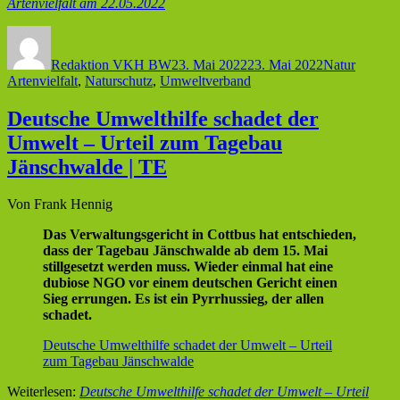
Artenvielfalt am 22.05.2022
Autor
Veröffentlicht
Kategorien
Schlagw
am
Redaktion VKH BW
23. Mai 2022
23. Mai 2022
Natur
Artenvielfalt
,
Naturschutz
,
Umweltverband
Deutsche Umwelthilfe schadet der
Umwelt – Urteil zum Tagebau
Jänschwalde | TE
Von Frank Hennig
Das Verwaltungsgericht in Cottbus hat entschieden,
dass der Tagebau Jänschwalde ab dem 15. Mai
stillgesetzt werden muss. Wieder einmal hat eine
dubiose NGO vor einem deutschen Gericht einen
Sieg errungen. Es ist ein Pyrrhussieg, der allen
schadet.
Deutsche Umwelthilfe schadet der Umwelt – Urteil
zum Tagebau Jänschwalde
Weiterlesen:
Deutsche Umwelthilfe schadet der Umwelt – Urteil