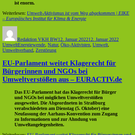
ist enorm.
Weiterlesen:
Umwelt-Aktivismus ist vom Weg abgekommen | EIKE
– Europäisches Institut für Klima & Energie
Autor
Veröffentlicht
Kategor
am
Redaktion VKH BW
12. Januar 2022
12. Januar 2022
Schlagwörter
Umwelt
Energiewende
,
Natur
,
Öko-Aktivisten
,
Umwelt
,
Umweltverband
,
Zerstörung
EU-Parlament weitet Klagerecht für
Bürgerinnen und NGOs bei
Umweltverstößen aus – EURACTIV.de
Das EU-Parlament hat das Klagerecht für Bürger
und NGOs bei möglichen Umweltverstößen
ausgeweitet. Die Abgeordneten in Straßburg
verabschiedeten am Dienstag (5. Oktober) eine
Neufassung der Aarhaus-Konvention zum Zugang
zu Informationen und zur Ahndung von
Umweltangelegenheiten.
Weiterlesen:
EU-Parlament weitet Klagerecht für Bürger:innen und