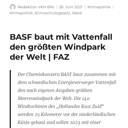
Autor
Veröffentlicht
Kategorien
Schlag
Redaktion VKH BW
26. Juni 2021
Klimapolitik
am
Klimapolitik
,
Klimaschutzgesetz
,
Wald
BASF baut mit Vattenfall
den größten Windpark
der Welt | FAZ
Der Chemiekonzern BASF baut zusammen mit
dem schwedischen Energieversorger Vattenfall
den nach eigenen Angaben größten
Meereswindpark der Welt. Die 140
Windturbinen des „Hollandse Kust Zuid“
werden 25 Kilometer vor der niederländischen
Küste gebaut und sollen 2023 mit einer