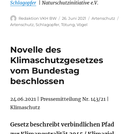
Schlagopfer
| Naturschutzinitiative e.V.
Autor
Veröffentlicht
Kategorien
Schlag
Redaktion VKH BW
26. Juni 2021
Artenschutz
am
Artenschutz
,
Schlagopfer
,
Tötung
,
Vögel
Novelle des
Klimaschutzgesetzes
vom Bundestag
beschlossen
24.06.2021 | Pressemitteilung Nr. 143/21 |
Klimaschutz
Gesetz beschreibt verbindlichen Pfad