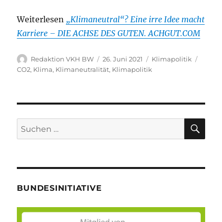
Weiterlesen
„Klimaneutral“? Eine irre Idee macht
Karriere – DIE ACHSE DES GUTEN. ACHGUT.COM
Autor
Veröffentlicht
Kategorien
Schlag
Redaktion VKH BW
26. Juni 2021
Klimapolitik
am
CO2
,
Klima
,
Klimaneutralität
,
Klimapolitik
SU
Suche
nach:
BUNDESINITIATIVE