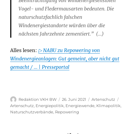
Beeinträchtigung von windenergiesensiblen
Vogel- und Fledermausarten bedeuten. Die
naturschutzfachlich falschen
Windenergiestandorte würden über die
nächsten Jahrzehnte zementiert.” (…)
Alles lesen:
▷ NABU zu Repowering von
Windenergieanlagen: Gut gemeint, aber nicht gut
gemacht / … | Presseportal
Autor
Veröffentlicht
Kategorien
Schlag
Redaktion VKH BW
26. Juni 2021
Artenschutz
am
Artenschutz
,
Energiepolitik
,
Energiewende
,
Klimapolitik
,
Naturschutzverbände
,
Repowering