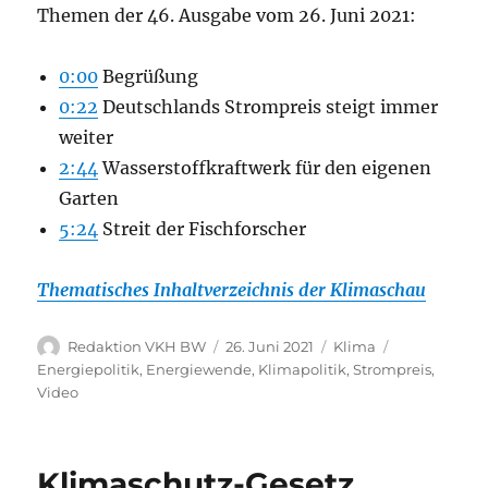
Themen der 46. Ausgabe vom 26. Juni 2021:
0:00
Begrüßung
0:22
Deutschlands Strompreis steigt immer
weiter
2:44
Wasserstoffkraftwerk für den eigenen
Garten
5:24
Streit der Fischforscher
Thematisches Inhaltverzeichnis der Klimaschau
Autor
Veröffentlicht
Kategorien
Schlagwörte
Redaktion VKH BW
26. Juni 2021
Klima
am
Energiepolitik
,
Energiewende
,
Klimapolitik
,
Strompreis
,
Video
Klimaschutz-Gesetz