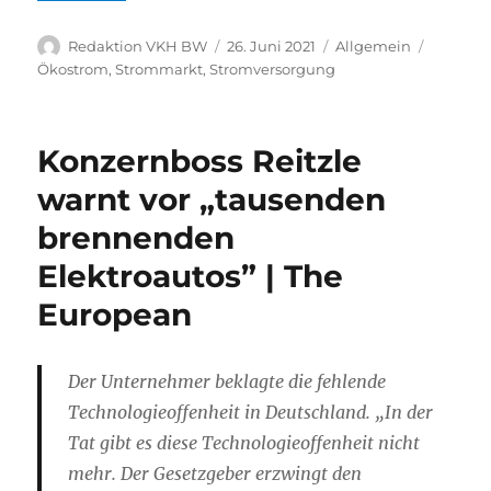
Autor
Veröffentlicht
Kategorien
Schlagw
Redaktion VKH BW
26. Juni 2021
Allgemein
am
Ökostrom
,
Strommarkt
,
Stromversorgung
Konzernboss Reitzle
warnt vor „tausenden
brennenden
Elektroautos” | The
European
Der Unternehmer beklagte die fehlende
Technologieoffenheit in Deutschland. „In der
Tat gibt es diese Technologieoffenheit nicht
mehr. Der Gesetzgeber erzwingt den