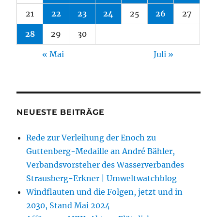
21
22
23
24
25
26
27
28
29
30
« Mai
Juli »
NEUESTE BEITRÄGE
Rede zur Verleihung der Enoch zu
Guttenberg-Medaille an André Bähler,
Verbandsvorsteher des Wasserverbandes
Strausberg-Erkner | Umweltwatchblog
Windflauten und die Folgen, jetzt und in
2030, Stand Mai 2024