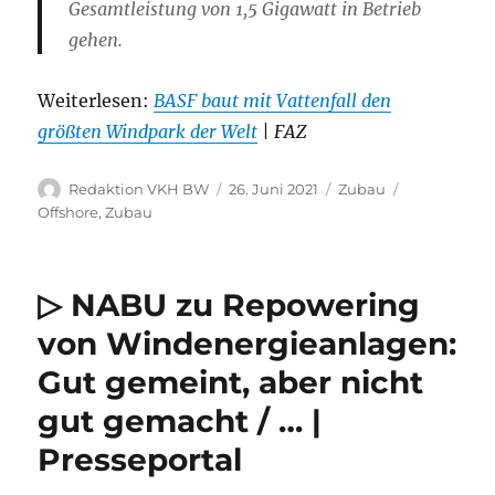
Gesamtleistung von 1,5 Gigawatt in Betrieb
gehen.
Weiterlesen:
BASF baut mit Vattenfall den
größten Windpark der Welt
| FAZ
Autor
Veröffentlicht
Kategorien
Schlagwörte
Redaktion VKH BW
26. Juni 2021
Zubau
am
Offshore
,
Zubau
▷ NABU zu Repowering
von Windenergieanlagen:
Gut gemeint, aber nicht
gut gemacht / … |
Presseportal