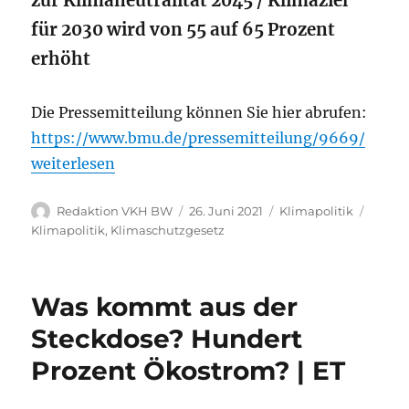
zur Klimaneutralität 2045 / Klimaziel
für 2030 wird von 55 auf 65 Prozent
erhöht
Die Pressemitteilung können Sie hier abrufen:
https://www.bmu.de/pressemitteilung/9669/
„Novelle des Klimaschutzgesetzes vom Bundestag 
weiterlesen
Autor
Veröffentlicht
Kategorien
Schlag
Redaktion VKH BW
26. Juni 2021
Klimapolitik
am
Klimapolitik
,
Klimaschutzgesetz
Was kommt aus der
Steckdose? Hundert
Prozent Ökostrom? | ET