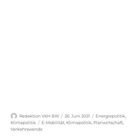
Autor
Veröffentlicht
Kategorien
Redaktion VKH BW
26. Juni 2021
Energiepolitik
,
am
Schlagwörter
Klimapolitik
E-Mobilität
,
Klimapolitik
,
Planwirtschaft
,
Verkehrswende