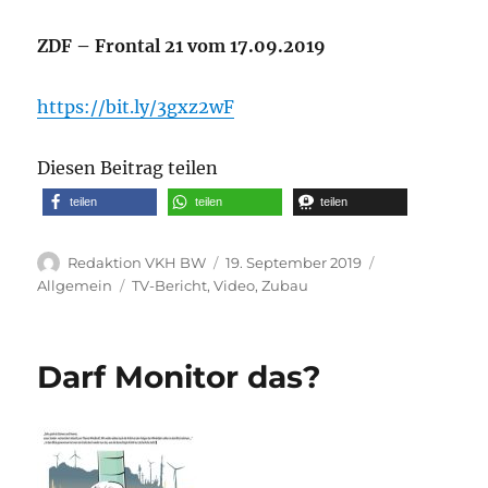
ZDF – Frontal 21 vom 17.09.2019
https://bit.ly/3gxz2wF
Diesen Beitrag teilen
teilen
teilen
teilen
Autor
Veröffentlicht
Kategorien
Redaktion VKH BW
19. September 2019
am
Schlagwörter
Allgemein
TV-Bericht
,
Video
,
Zubau
Darf Monitor das?