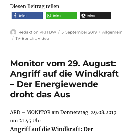
Diesen Beitrag teilen
teilen
teilen
teilen
Autor
Veröffentlicht
Kategorien
Redaktion VKH BW
5. September 2019
Allgemein
am
Schlagwörter
TV-Bericht
,
Video
Monitor vom 29. August:
Angriff auf die Windkraft
– Der Energiewende
droht das Aus
ARD – MONITOR am Donnerstag, 29.08.2019
um 21.45 Uhr
Angriff auf die Windkraft: Der