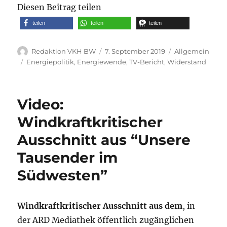
Diesen Beitrag teilen
teilen
teilen
teilen
Autor
Veröffentlicht
Kategorien
Redaktion VKH BW
7. September 2019
Allgemein
am
Schlagwörter
Energiepolitik
,
Energiewende
,
TV-Bericht
,
Widerstand
Video:
Windkraftkritischer
Ausschnitt aus “Unsere
Tausender im
Südwesten”
Windkraftkritischer Ausschnitt aus dem
, in
der ARD Mediathek öffentlich zugänglichen