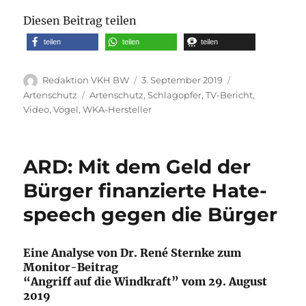
Diesen Beitrag teilen
teilen
teilen
teilen
Autor
Veröffentlicht
Kategorien
Redaktion VKH BW
3. September 2019
am
Schlagwörter
Artenschutz
Artenschutz
,
Schlagopfer
,
TV-Bericht
,
Video
,
Vögel
,
WKA-Hersteller
ARD: Mit dem Geld der
Bürger finanzierte Hate-
speech gegen die Bürger
Eine Analyse von Dr. René Sternke zum
Monitor-Beitrag
“Angriff auf die Windkraft” vom 29. August
2019