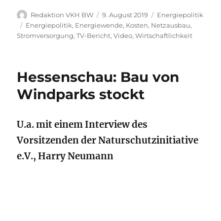
Autor
Veröffentlicht
Kategorien
Redaktion VKH BW
9. August 2019
Energiepolitik
am
Schlagwörter
Energiepolitik
,
Energiewende
,
Kosten
,
Netzausbau
,
Stromversorgung
,
TV-Bericht
,
Video
,
Wirtschaftlichkeit
Hessenschau: Bau von
Windparks stockt
U.a. mit einem Interview des
Vorsitzenden der Naturschutzinitiative
e.V., Harry Neumann