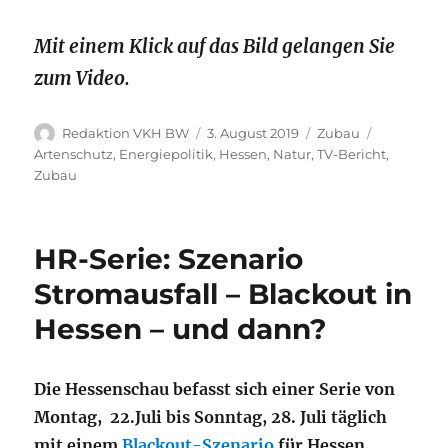
Mit einem Klick auf das Bild gelangen Sie
zum Video.
Autor
Veröffentlicht
Kategorien
Schlagwör
Redaktion VKH BW
3. August 2019
Zubau
am
Artenschutz
,
Energiepolitik
,
Hessen
,
Natur
,
TV-Bericht
,
Zubau
HR-Serie: Szenario
Stromausfall – Blackout in
Hessen – und dann?
Die Hessenschau befasst sich einer Serie von
Montag, 22.Juli bis Sonntag, 28. Juli täglich
mit einem
Blackout-Szenario
für Hessen.