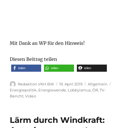
Mit Dank an WP für den Hinweis!
Diesen Beitrag teilen
teilen
teilen
teilen
Autor
Veröffentlicht
Kategorien
Schlagw
Redaktion VKH BW
19. April 2019
Allgemein
am
Energiepolitik
,
Energiewende
,
Lobbyismus
,
ÖR
,
TV-
Bericht
,
Video
Lärm durch Windkraft: