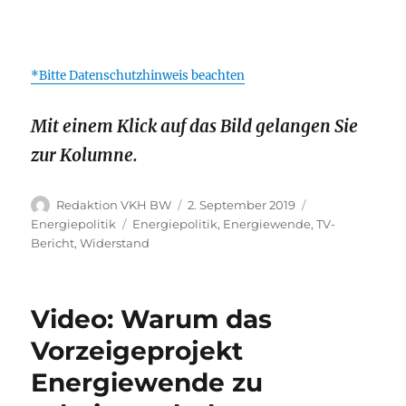
*Bitte Datenschutzhinweis beachten
Mit einem Klick auf das Bild gelangen Sie
zur Kolumne.
Autor
Veröffentlicht
Kategorien
Redaktion VKH BW
2. September 2019
am
Schlagwörter
Energiepolitik
Energiepolitik
,
Energiewende
,
TV-
Bericht
,
Widerstand
Video: Warum das
Vorzeigeprojekt
Energiewende zu