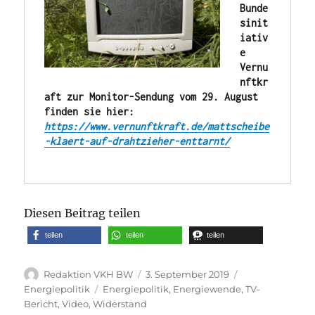
Bunde
sinit
iativ
e 
Vernu
nftkr
aft zur Monitor-Sendung vom 29. August 
finden sie hier: 
https://www.vernunftkraft.de/mattscheibe
-klaert-auf-drahtzieher-enttarnt/

Diesen Beitrag teilen
teilen
teilen
teilen
Autor
Veröffentlicht
Kategorien
Redaktion VKH BW
3. September 2019
am
Schlagwörter
Energiepolitik
Energiepolitik
,
Energiewende
,
TV-
Bericht
,
Video
,
Widerstand