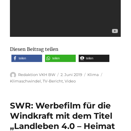
Diesen Beitrag teilen
teilen
teilen
teilen
Autor
Veröffentlicht
Kategorien
Schlagwörter
Redaktion VKH BW
2. Juni 2019
Klima
am
Klimaschwindel
,
TV-Bericht
,
Video
SWR: Werbefilm für die
Windkraft mit dem Titel
„Landleben 4.0 – Heimat