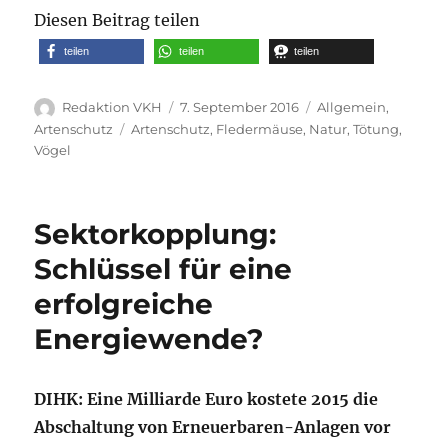
Diesen Beitrag teilen
teilen
teilen
teilen
Autor
Veröffentlicht
Kategorien
Redaktion VKH
7. September 2016
Allgemein
,
am
Schlagwörter
Artenschutz
Artenschutz
,
Fledermäuse
,
Natur
,
Tötung
,
Vögel
Sektorkopplung:
Schlüssel für eine
erfolgreiche
Energiewende?
DIHK: Eine Milliarde Euro kostete 2015 die
Abschaltung von Erneuerbaren-Anlagen vor