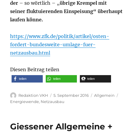
der
– so wörtlich – „
übrige Krempel mit
seiner fluktuierenden Einspeisung“ überhaupt
laufen könne.
https://www.zfk.de/politik/artikel/osten-
fordert-bundesweite-umlage-fuer-
netzausbau.html
Diesen Beitrag teilen
teilen
teilen
teilen
Autor
Veröffentlicht
Kategorien
Schlag
Redaktion VKH
5. September 2016
Allgemein
am
Energiewende
,
Netzausbau
Giessener Allgemeine +