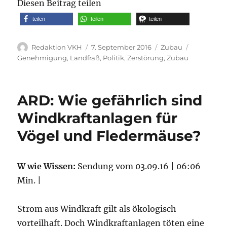
Diesen Beitrag teilen
teilen
teilen
teilen
Autor
Veröffentlicht
Kategorien
Schlagwör
Redaktion VKH
7. September 2016
Zubau
am
Genehmigung
,
Landfraß
,
Politik
,
Zerstörung
,
Zubau
ARD: Wie gefährlich sind
Windkraftanlagen für
Vögel und Fledermäuse?
W wie Wissen:
Sendung vom 03.09.16 | 06:06
Min. |
Strom aus Windkraft gilt als ökologisch
vorteilhaft. Doch Windkraftanlagen töten eine