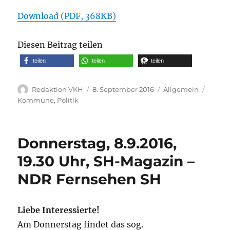
Download (PDF, 368KB)
Diesen Beitrag teilen
teilen
teilen
teilen
Autor
Veröffentlicht
Kategorien
Schlag
Redaktion VKH
8. September 2016
Allgemein
am
Kommune
,
Politik
Donnerstag, 8.9.2016,
19.30 Uhr, SH-Magazin –
NDR Fernsehen SH
Liebe Interessierte!
Am Donnerstag findet das sog.