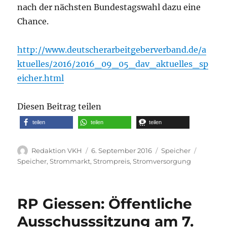
nach der nächsten Bundestagswahl dazu eine
Chance.
http://www.deutscherarbeitgeberverband.de/a
ktuelles/2016/2016_09_05_dav_aktuelles_sp
eicher.html
Diesen Beitrag teilen
teilen
teilen
teilen
Autor
Veröffentlicht
Kategorien
Schlagw
Redaktion VKH
6. September 2016
Speicher
am
Speicher
,
Strommarkt
,
Strompreis
,
Stromversorgung
RP Giessen: Öffentliche
Ausschusssitzung am 7.