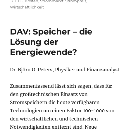
am
Schlagwörter
EEG
,
Kosten
,
Strommarkt
,
Strompreis
,
Wirtschaftlichkeit
DAV: Speicher – die
Lösung der
Energiewende?
Dr. Björn O. Peters, Physiker und Finanzanalyst
Zusammenfassend lässt sich sagen, dass für
den großtechnischen Einsatz von
Stromspeichern die heute verfügbaren
Technologien um einen Faktor 100-1000 von
den wirtschaftlichen und technischen
Notwendigkeiten entfernt sind. Neue