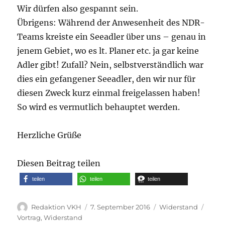
Wir dürfen also gespannt sein.
Übrigens: Während der Anwesenheit des NDR-
Teams kreiste ein Seeadler über uns – genau in
jenem Gebiet, wo es lt. Planer etc. ja gar keine
Adler gibt! Zufall? Nein, selbstverständlich war
dies ein gefangener Seeadler, den wir nur für
diesen Zweck kurz einmal freigelassen haben!
So wird es vermutlich behauptet werden.
Herzliche Grüße
Diesen Beitrag teilen
teilen
teilen
teilen
Autor
Veröffentlicht
Kategorien
Schla
Redaktion VKH
7. September 2016
Widerstand
am
Vortrag
,
Widerstand