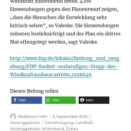
Windkraft zunehmend drehe. 4700
Einwendungen gegen den Planentwurf zeigen,
„dass die Menschen die Entwicklung sehr
kritisch sehen“, so Valeske. Die Einwendungen
müssten berücksichtigt und der Plan ein drittes
Mal offengelegt werden, sagt Valeske.
http://www.fnp.de/lokales/limburg_und_umg
ebung/FDP-fordert-vorlaeufigen-Stopp-des-
Windkraftausbaus;art680,2198646
Diesen Beitrag teilen
teilen
teilen
teilen
Autor
Veröffentlicht
Kategorien
Redaktion VKH
5. September 2016
am
Schlagwörter
Vorranggebiete
Genehmigung
,
Landfraß
,
Vorranggebiete
,
Widerstand
,
Zubau