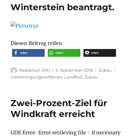
Winterstein beantragt.
Diesen Beitrag teilen
teilen
teilen
teilen
Autor
Veröffentlicht
Kategorien
Schlagwör
Redaktion VKH
5. September 2016
Zubau
am
Genehmigungsverfahren
,
Landfraß
,
Zubau
Zwei-Prozent-Ziel für
Windkraft erreicht
GDE Error: Error retrieving file - if necessary