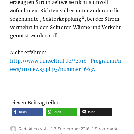
erzeugten Strom zeitweise nicht sinnvoll
aufnehmen. Richten soll es unter anderem die
sogenannte „Sektorkopplung“, bei der Strom
vermehrt in den Sektoren Wärme und Verkehr
genutzt werden soll.
Mehr erfahren:
http://www.umweltruf.de//2016_Programm/n
ews/111/news3.php3?nummer=6637
Diesen Beitrag teilen
teilen
teilen
teilen
Autor
Veröffentlicht
Kategorien
Redaktion VKH
7. September 2016
Strommarkt