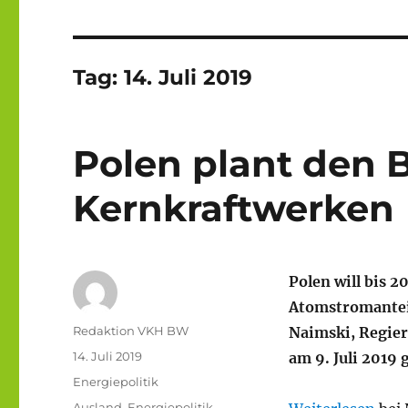
Tag:
14. Juli 2019
Polen plant den 
Kernkraftwerken
Polen will bis 
Atomstromanteil
Autor
Redaktion VKH BW
Naimski, Regier
Veröffentlicht
14. Juli 2019
am 9. Juli 2019
am
Kategorien
Energiepolitik
Schlagwörter
Ausland
,
Energiepolitik
,