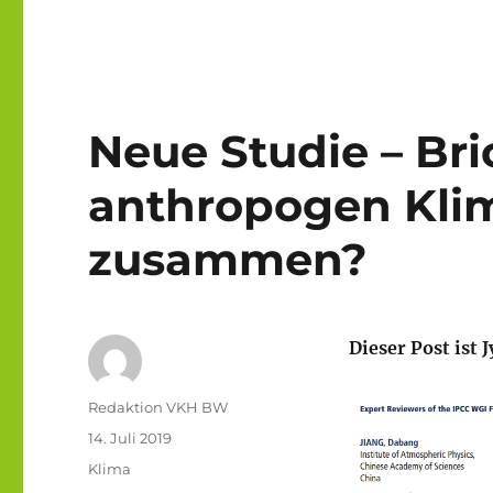
Neue Studie – Br
anthropogen Kli
zusammen?
Dieser Post ist
Autor
Redaktion VKH BW
Veröffentlicht
14. Juli 2019
am
Kategorien
Klima