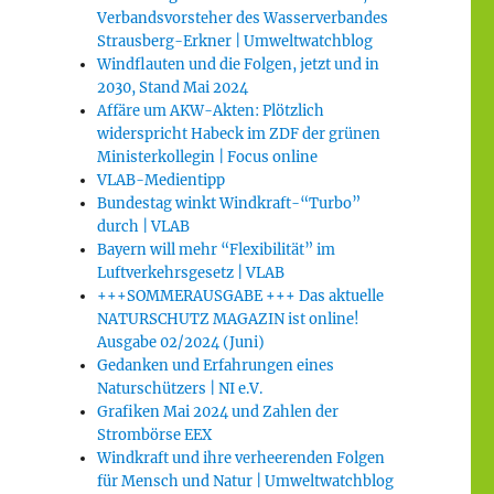
Verbandsvorsteher des Wasserverbandes
Strausberg-Erkner | Umweltwatchblog
Windflauten und die Folgen, jetzt und in
2030, Stand Mai 2024
Affäre um AKW-Akten: Plötzlich
widerspricht Habeck im ZDF der grünen
Ministerkollegin | Focus online
VLAB-Medientipp
Bundestag winkt Windkraft-“Turbo”
durch | VLAB
Bayern will mehr “Flexibilität” im
Luftverkehrsgesetz | VLAB
+++SOMMERAUSGABE +++ Das aktuelle
NATURSCHUTZ MAGAZIN ist online!
Ausgabe 02/2024 (Juni)
Gedanken und Erfahrungen eines
Naturschützers | NI e.V.
Grafiken Mai 2024 und Zahlen der
Strombörse EEX
Windkraft und ihre verheerenden Folgen
für Mensch und Natur | Umweltwatchblog