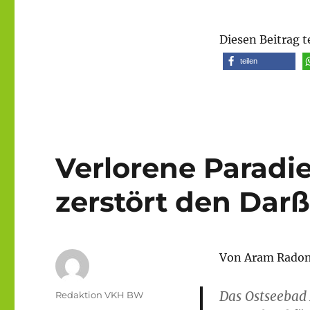
Diesen Beitrag t
teilen
Verlorene Paradi
zerstört den Dar
Von Aram Radoms
Das Ostseebad 
Autor
Redaktion VKH BW