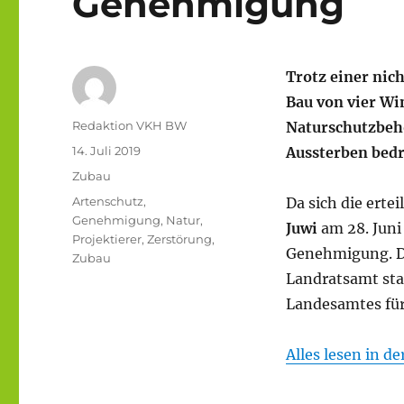
Genehmigung
Trotz einer nic
Bau von vier Wi
Autor
Redaktion VKH BW
Naturschutzbehö
Veröffentlicht
14. Juli 2019
Aussterben bed
am
Kategorien
Zubau
Schlagwörter
Artenschutz
,
Da sich die ertei
Genehmigung
,
Natur
,
Juwi
am 28. Juni
Projektierer
,
Zerstörung
,
Genehmigung
.
Zubau
Landratsamt
sta
Landesamtes
fü
Alles lesen in d