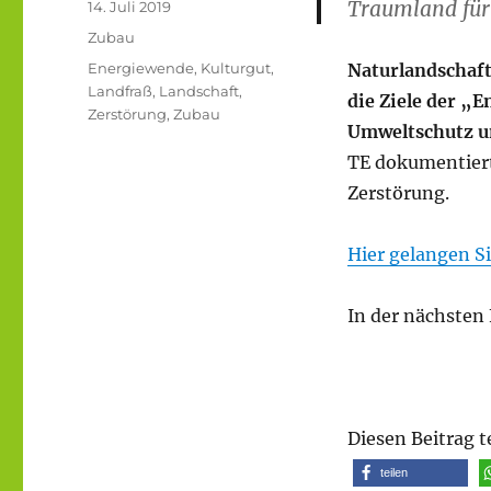
Traumland für
Veröffentlicht
14. Juli 2019
am
Kategorien
Zubau
Schlagwörter
Energiewende
,
Kulturgut
,
Naturlandschaft
Landfraß
,
Landschaft
,
die Ziele der „
Zerstörung
,
Zubau
Umweltschutz u
TE dokumentiert
Zerstörung.
Hier gelangen S
In der nächsten
Diesen Beitrag t
teilen