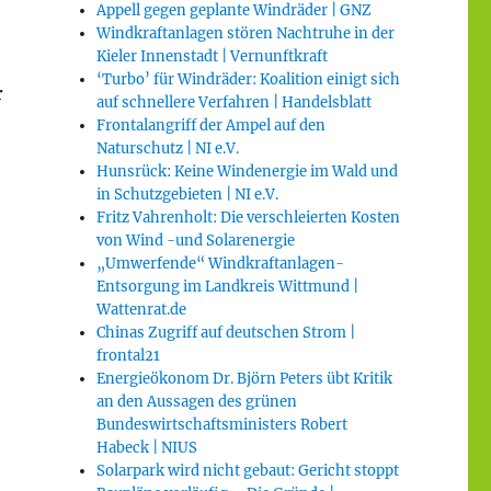
Appell gegen geplante Windräder | GNZ
Windkraftanlagen stören Nachtruhe in der
Kieler Innenstadt | Vernunftkraft
‘Turbo’ für Windräder: Koalition einigt sich
r
auf schnellere Verfahren | Handelsblatt
Frontalangriff der Ampel auf den
Naturschutz | NI e.V.
Hunsrück: Keine Windenergie im Wald und
in Schutzgebieten | NI e.V.
Fritz Vahrenholt: Die verschleierten Kosten
von Wind -und Solarenergie
„Umwerfende“ Windkraftanlagen-
Entsorgung im Landkreis Wittmund |
Wattenrat.de
Chinas Zugriff auf deutschen Strom |
frontal21
Energieökonom Dr. Björn Peters übt Kritik
an den Aussagen des grünen
Bundeswirtschaftsministers Robert
Habeck | NIUS
Solarpark wird nicht gebaut: Gericht stoppt