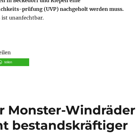
n in Beckedorf und Riepen eine
ichkeits-prüfung (UVP) nachgeholt werden muss.
 ist unanfechtbar.
eilen
teilen
r Monster-Windräder
ht bestandskräftiger