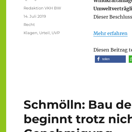
Windkraftanlage
Autor
Redaktion VKH BW
Umweltverträgl
Veröffentlicht
14. Juli 2019
Dieser Beschluss
am
Kategorien
Recht
Schlagwörter
Klagen
,
Urteil
,
UVP
Mehr erfahren
Diesen Beitrag t
teilen
Schmölln: Bau de
beginnt trotz nic