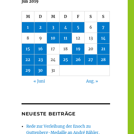
Juli 2019
M
D
M
D
F
S
S
1
2
3
4
5
6
7
8
9
10
11
12
13
14
15
16
17
18
19
20
21
22
23
24
25
26
27
28
29
30
31
« Juni
Aug. »
NEUESTE BEITRÄGE
Rede zur Verleihung der Enoch zu
Guttenberg-Medaille an André Bähler,